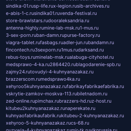
sindika-01.ru
sp-life.ru
x-legion.ru
sib-archives.ru
e-abis-1-c.ru
sindika01.ru
venda-festival.ru
store-brawlstars.ru
dooraleksandria.ru
antenna-highly.ru
mine-lab-msk.ru
1-mus.ru
3-sex-porn.ru
ban-damn.ru
purse-factory.ru
viagra-tablet.ru
fasbags.ru
adler-jun.ru
bandamn.ru
fincontech.ru
3sexporn.ru
1mus.ru
darksand.ru
rebus-toys.ru
minelab-msk.ru
alabuga-cityhotel.ru
medsprawo-4-ka.ru
2864420.ru
blagodarenie-spb.ru
zajmy24.ru
tovudyi-4-kuhnyanazakaz.ru
brazzerscom.ru
medsprawo4ka.ru
xehyroo5kuhnyanazakaz.ru
fabrikayfabrikaefabrika.ru
vskrytie-zamkov-moskva-113.ru
biletnadom.ru
zed-online.ru
pimchax.ru
brazzers-hd.ru
z-host.ru
kitubeu2kuhnyanazakaz.ru
naperekate.ru
kuhnyaofabrikaufabrik.ru
kitubeu-2-kuhnyanazakaz.ru
xehyroo-5-kuhnyanazakaz.ru
cs-68.ru
guzywia-4-kuhnyanazakaz.ru
mir-tk.ru
vlknrussia.ru