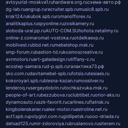
avtoyurist-moskva1.ru
hardware.org.ru
схема-авто.рф
dg-lab.ru
angrup.ru
recruiter.spb.ru
music8.spb.ru
krsk124.ru
kubok.spb.ru
romanofforex.ru
analitikaplus.ru
spyonline.ru
zosikamery.ru
sloboda-ural.pp.ru
AUTO-COM.SU
hohota.net
alimy.ru
online-z.com
aromat-vostoka.ru
otdelkaexp.ru
mobilvest.ru
bbd.net.ru
mebelshop.msk.ru
smp-forum.ru
bastion-td.ru
kosmoscreative.ru
avrmotors.ru
art-galadesign.ru
tiffany-c.ru
ecostep-samara.ru
d-p.spb.ru
галактика73.рф
sko.com.ru
davitamebel-spb.ru
fotsis.ru
tesiaes.ru
kokoroyari.spb.ru
blesna-kazan.ru
mossilver.ru
lenderoq.ru
sergeydobrin.ru
tochkazvuka.msk.ru
people-of-art.ru
bezzubova.ru
clubtibet.ru
orior-aks.ru
dynamoauto.ru
szk-favorit.ru
carlines.ru
flatnsk.ru
kingbolenskaner.ru
alex-motor.ru
astroline.net.ru
act1.spb.ru
polyglot.com.ru
gidlipetsk.ru
ooo-driada.ru
detsad125.ru
mir-zdoroviya.ru
bruslanovo.ru
siterem.ru