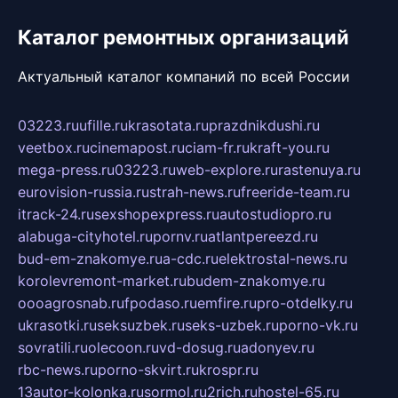
Каталог ремонтных организаций
Актуальный каталог компаний по всей России
03223.ru
ufille.ru
krasotata.ru
prazdnikdushi.ru
veetbox.ru
cinemapost.ru
ciam-fr.ru
kraft-you.ru
mega-press.ru
03223.ru
web-explore.ru
rastenuya.ru
eurovision-russia.ru
strah-news.ru
freeride-team.ru
itrack-24.ru
sexshopexpress.ru
autostudiopro.ru
alabuga-cityhotel.ru
pornv.ru
atlantpereezd.ru
bud-em-znakomye.ru
a-cdc.ru
elektrostal-news.ru
korolevremont-market.ru
budem-znakomye.ru
oooagrosnab.ru
fpodaso.ru
emfire.ru
pro-otdelky.ru
ukrasotki.ru
seksuzbek.ru
seks-uzbek.ru
porno-vk.ru
sovratili.ru
olecoon.ru
vd-dosug.ru
adonyev.ru
rbc-news.ru
porno-skvirt.ru
krospr.ru
13autor-kolonka.ru
sormol.ru
2rich.ru
hostel-65.ru