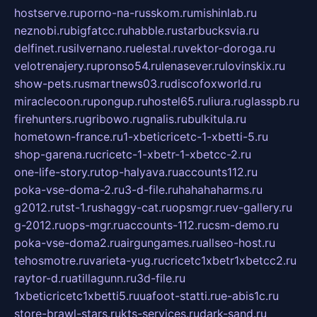
hostserve.ru
porno-na-russkom.ru
mishinlab.ru
neznobi.ru
bigfatcc.ru
habble.ru
starbucksvia.ru
delfinet.ru
silvernano.ru
elestal.ru
vektor-doroga.ru
velotrenajery.ru
pronso54.ru
lenasever.ru
lovinskix.ru
show-pets.ru
smartnews03.ru
discofoxworld.ru
miraclecoon.ru
pongup.ru
hostel65.ru
liura.ru
glasspb.ru
firehunters.ru
gribowo.ru
gnalis.ru
bulkitula.ru
hometown-france.ru
1-xbeticricetc-1-xbetti-5.ru
shop-garena.ru
cricetc-1-xbetr-1-xbetcc-2.ru
one-life-story.ru
top-halyava.ru
accounts112.ru
poka-vse-doma-2.ru
3-d-file.ru
hahahaharms.ru
g2012.ru
tst-1.ru
shaggy-cat.ru
opsmgr.ru
ev-gallery.ru
g-2012.ru
ops-mgr.ru
accounts-112.ru
csm-demo.ru
poka-vse-doma2.ru
airgungames.ru
allseo-host.ru
tehosmotre.ru
varieta-yug.ru
cricetc1xbetr1xbetcc2.ru
raytor-d.ru
atillagunn.ru
3d-file.ru
1xbeticricetc1xbetti5.ru
uafoot-statti.ru
e-abis1c.ru
store-brawl-stars.ru
kts-services.ru
dark-sand.ru