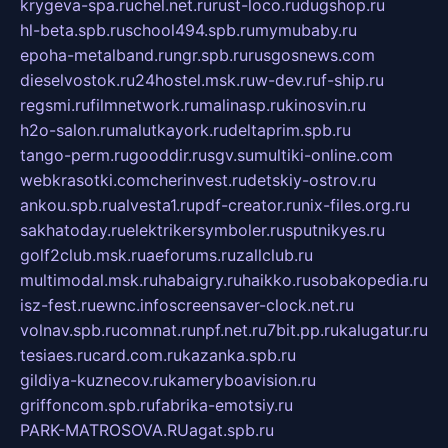
krygeva-spa.ru
chel.net.ru
rust-loco.ru
dugshop.ru
hl-beta.spb.ru
school494.spb.ru
mymubaby.ru
epoha-metalband.ru
ngr.spb.ru
rusgosnews.com
dieselvostok.ru
24hostel.msk.ru
w-dev.ru
f-ship.ru
regsmi.ru
filmnetwork.ru
malinasp.ru
kinosvin.ru
h2o-salon.ru
malutkayork.ru
deltaprim.spb.ru
tango-perm.ru
gooddir.ru
sgv.su
multiki-online.com
webkrasotki.com
cherinvest.ru
detskiy-ostrov.ru
ankou.spb.ru
alvesta1.ru
pdf-creator.ru
nix-files.org.ru
sakhatoday.ru
elektrikersymboler.ru
sputnikyes.ru
golf2club.msk.ru
aeforums.ru
zallclub.ru
multimodal.msk.ru
habaigry.ru
haikko.ru
sobakopedia.ru
isz-fest.ru
ewnc.info
screensaver-clock.net.ru
volnav.spb.ru
comnat.ru
npf.net.ru
7bit.pp.ru
kalugatur.ru
tesiaes.ru
card.com.ru
kazanka.spb.ru
gildiya-kuznecov.ru
kameryboavision.ru
griffoncom.spb.ru
fabrika-emotsiy.ru
PARK-MATROSOVA.RU
agat.spb.ru