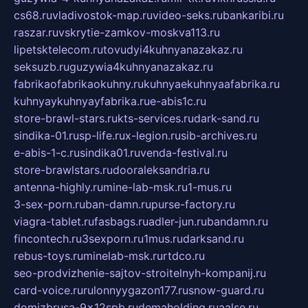
cs68.ru
vladivostok-map.ru
video-seks.ru
bankaribi.ru
raszar.ru
vskrytie-zamkov-moskva113.ru
lipetsktelecom.ru
tovudyi4kuhnyanazakaz.ru
seksuzb.ru
guzywia4kuhnyanazakaz.ru
fabrikaofabrikaokuhny.ru
kuhnyaekuhnyaafabrika.ru
kuhnyaykuhnyayfabrika.ru
e-abis1c.ru
store-brawl-stars.ru
kts-services.ru
dark-sand.ru
sindika-01.ru
sp-life.ru
x-legion.ru
sib-archives.ru
e-abis-1-c.ru
sindika01.ru
venda-festival.ru
store-brawlstars.ru
dooraleksandria.ru
antenna-highly.ru
mine-lab-msk.ru
1-mus.ru
3-sex-porn.ru
ban-damn.ru
purse-factory.ru
viagra-tablet.ru
fasbags.ru
adler-jun.ru
bandamn.ru
fincontech.ru
3sexporn.ru
1mus.ru
darksand.ru
rebus-toys.ru
minelab-msk.ru
rtdco.ru
seo-prodvizhenie-sajtov-stroitelnyh-kompanij.ru
card-voice.ru
rulonnyygazon177.ru
snow-guard.ru
domizbrusa-9x12spb.ru
demaholding.ru
aalse.ru