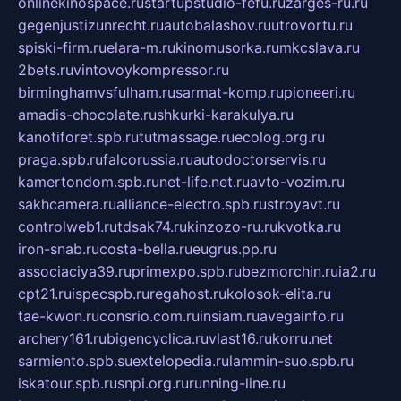
onlinekinospace.ru
startupstudio-fefu.ru
zarges-ru.ru
gegenjustizunrecht.ru
autobalashov.ru
utrovortu.ru
spiski-firm.ru
elara-m.ru
kinomusorka.ru
mkcslava.ru
2bets.ru
vintovoykompressor.ru
birminghamvsfulham.ru
sarmat-komp.ru
pioneeri.ru
amadis-chocolate.ru
shkurki-karakulya.ru
kanotiforet.spb.ru
tutmassage.ru
ecolog.org.ru
praga.spb.ru
falcorussia.ru
autodoctorservis.ru
kamertondom.spb.ru
net-life.net.ru
avto-vozim.ru
sakhcamera.ru
alliance-electro.spb.ru
stroyavt.ru
controlweb1.ru
tdsak74.ru
kinzozo-ru.ru
kvotka.ru
iron-snab.ru
costa-bella.ru
eugrus.pp.ru
associaciya39.ru
primexpo.spb.ru
bezmorchin.ru
ia2.ru
cpt21.ru
ispecspb.ru
regahost.ru
kolosok-elita.ru
tae-kwon.ru
consrio.com.ru
insiam.ru
avegainfo.ru
archery161.ru
bigencyclica.ru
vlast16.ru
korru.net
sarmiento.spb.su
extelopedia.ru
lammin-suo.spb.ru
iskatour.spb.ru
snpi.org.ru
running-line.ru