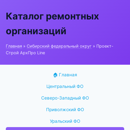
Каталог ремонтных
организаций
Главная
»
Сибирский федеральный округ
» Проект-
Строй АрхПро Line
🏠 Главная
Центральный ФО
Северо-Западный ФО
Приволжский ФО
Уральский ФО