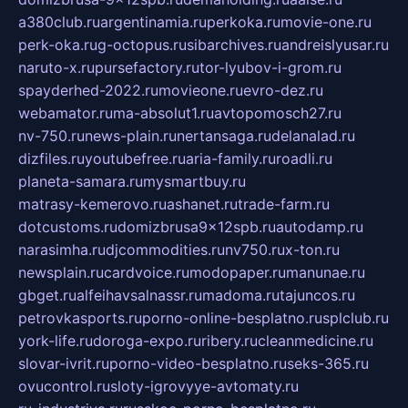
a380club.ru
argentinamia.ru
perkoka.ru
movie-one.ru
perk-oka.ru
g-octopus.ru
sibarchives.ru
andreislyusar.ru
naruto-x.ru
pursefactory.ru
tor-lyubov-i-grom.ru
spayderhed-2022.ru
movieone.ru
evro-dez.ru
webamator.ru
ma-absolut1.ru
avtopomosch27.ru
nv-750.ru
news-plain.ru
nertansaga.ru
delanalad.ru
dizfiles.ru
youtubefree.ru
aria-family.ru
roadli.ru
planeta-samara.ru
mysmartbuy.ru
matrasy-kemerovo.ru
ashanet.ru
trade-farm.ru
dotcustoms.ru
domizbrusa9x12spb.ru
autodamp.ru
narasimha.ru
djcommodities.ru
nv750.ru
x-ton.ru
newsplain.ru
cardvoice.ru
modopaper.ru
manunae.ru
gbget.ru
alfeihavsalnassr.ru
madoma.ru
tajuncos.ru
petrovkasports.ru
porno-online-besplatno.ru
splclub.ru
york-life.ru
doroga-expo.ru
ribery.ru
cleanmedicine.ru
slovar-ivrit.ru
porno-video-besplatno.ru
seks-365.ru
ovucontrol.ru
sloty-igrovyye-avtomaty.ru