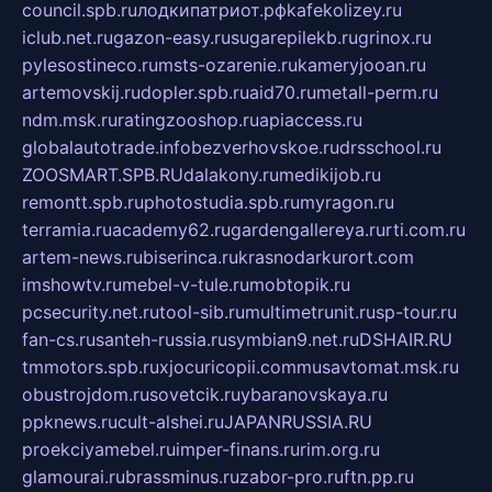
council.spb.ru
лодкипатриот.рф
kafekolizey.ru
iclub.net.ru
gazon-easy.ru
sugarepilekb.ru
grinox.ru
pylesostineco.ru
msts-ozarenie.ru
kameryjooan.ru
artemovskij.ru
dopler.spb.ru
aid70.ru
metall-perm.ru
ndm.msk.ru
ratingzooshop.ru
apiaccess.ru
globalautotrade.info
bezverhovskoe.ru
drsschool.ru
ZOOSMART.SPB.RU
dalakony.ru
medikijob.ru
remontt.spb.ru
photostudia.spb.ru
myragon.ru
terramia.ru
academy62.ru
gardengallereya.ru
rti.com.ru
artem-news.ru
biserinca.ru
krasnodarkurort.com
imshowtv.ru
mebel-v-tule.ru
mobtopik.ru
pcsecurity.net.ru
tool-sib.ru
multimetrunit.ru
sp-tour.ru
fan-cs.ru
santeh-russia.ru
symbian9.net.ru
DSHAIR.RU
tmmotors.spb.ru
xjocuricopii.com
musavtomat.msk.ru
obustrojdom.ru
sovetcik.ru
ybaranovskaya.ru
ppknews.ru
cult-alshei.ru
JAPANRUSSIA.RU
proekciyamebel.ru
imper-finans.ru
rim.org.ru
glamourai.ru
brassminus.ru
zabor-pro.ru
ftn.pp.ru