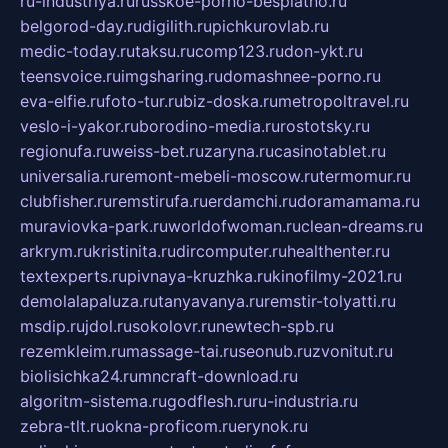
ru-industriya.ru
russkoe-porno-besplatno.ru
belgorod-day.ru
digilith.ru
pichkurovlab.ru
medic-today.ru
taksu.ru
comp123.ru
don-ykt.ru
teensvoice.ru
imgsharing.ru
domashnee-porno.ru
eva-elfie.ru
foto-tur.ru
biz-doska.ru
metropoltravel.ru
veslo-i-yakor.ru
borodino-media.ru
rostotsky.ru
regionufa.ru
weiss-bet.ru
zaryna.ru
casinotablet.ru
universalia.ru
remont-mebeli-moscow.ru
termomur.ru
clubfisher.ru
remstirufa.ru
erdamchi.ru
doramamama.ru
muraviovka-park.ru
worldofwoman.ru
clean-dreams.ru
arkrym.ru
kristinita.ru
dircomputer.ru
healthenter.ru
textexperts.ru
pivnaya-kruzhka.ru
kinofilmy-2021.ru
demolalapaluza.ru
tanyavanya.ru
remstir-tolyatti.ru
msdip.ru
jdol.ru
sokolovr.ru
newtech-spb.ru
rezemkleim.ru
massage-tai.ru
seonub.ru
zvonitut.ru
biolisichka24.ru
mncraft-download.ru
algoritm-sistema.ru
godflesh.ru
ru-industria.ru
zebra-tlt.ru
okna-proficom.ru
erynok.ru