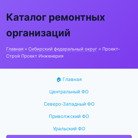
Каталог ремонтных
организаций
Главная
»
Сибирский федеральный округ
» Проект-
Строй Проект Инженерия
🏠 Главная
Центральный ФО
Северо-Западный ФО
Приволжский ФО
Уральский ФО