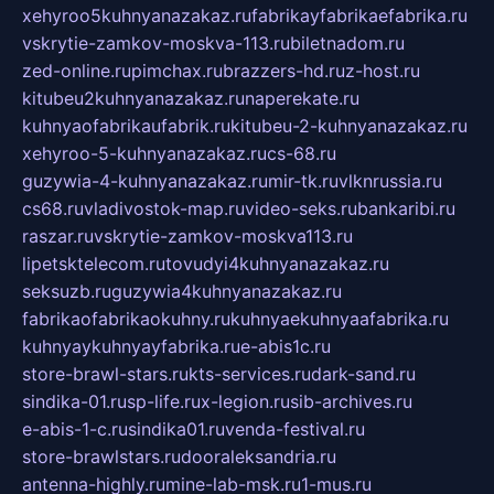
xehyroo5kuhnyanazakaz.ru
fabrikayfabrikaefabrika.ru
vskrytie-zamkov-moskva-113.ru
biletnadom.ru
zed-online.ru
pimchax.ru
brazzers-hd.ru
z-host.ru
kitubeu2kuhnyanazakaz.ru
naperekate.ru
kuhnyaofabrikaufabrik.ru
kitubeu-2-kuhnyanazakaz.ru
xehyroo-5-kuhnyanazakaz.ru
cs-68.ru
guzywia-4-kuhnyanazakaz.ru
mir-tk.ru
vlknrussia.ru
cs68.ru
vladivostok-map.ru
video-seks.ru
bankaribi.ru
raszar.ru
vskrytie-zamkov-moskva113.ru
lipetsktelecom.ru
tovudyi4kuhnyanazakaz.ru
seksuzb.ru
guzywia4kuhnyanazakaz.ru
fabrikaofabrikaokuhny.ru
kuhnyaekuhnyaafabrika.ru
kuhnyaykuhnyayfabrika.ru
e-abis1c.ru
store-brawl-stars.ru
kts-services.ru
dark-sand.ru
sindika-01.ru
sp-life.ru
x-legion.ru
sib-archives.ru
e-abis-1-c.ru
sindika01.ru
venda-festival.ru
store-brawlstars.ru
dooraleksandria.ru
antenna-highly.ru
mine-lab-msk.ru
1-mus.ru