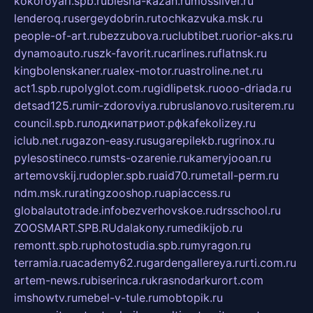
kokoroyari.spb.ru
blesna-kazan.ru
mossilver.ru
lenderoq.ru
sergeydobrin.ru
tochkazvuka.msk.ru
people-of-art.ru
bezzubova.ru
clubtibet.ru
orior-aks.ru
dynamoauto.ru
szk-favorit.ru
carlines.ru
flatnsk.ru
kingbolenskaner.ru
alex-motor.ru
astroline.net.ru
act1.spb.ru
polyglot.com.ru
gidlipetsk.ru
ooo-driada.ru
detsad125.ru
mir-zdoroviya.ru
bruslanovo.ru
siterem.ru
council.spb.ru
лодкипатриот.рф
kafekolizey.ru
iclub.net.ru
gazon-easy.ru
sugarepilekb.ru
grinox.ru
pylesostineco.ru
msts-ozarenie.ru
kameryjooan.ru
artemovskij.ru
dopler.spb.ru
aid70.ru
metall-perm.ru
ndm.msk.ru
ratingzooshop.ru
apiaccess.ru
globalautotrade.info
bezverhovskoe.ru
drsschool.ru
ZOOSMART.SPB.RU
dalakony.ru
medikijob.ru
remontt.spb.ru
photostudia.spb.ru
myragon.ru
terramia.ru
academy62.ru
gardengallereya.ru
rti.com.ru
artem-news.ru
biserinca.ru
krasnodarkurort.com
imshowtv.ru
mebel-v-tule.ru
mobtopik.ru