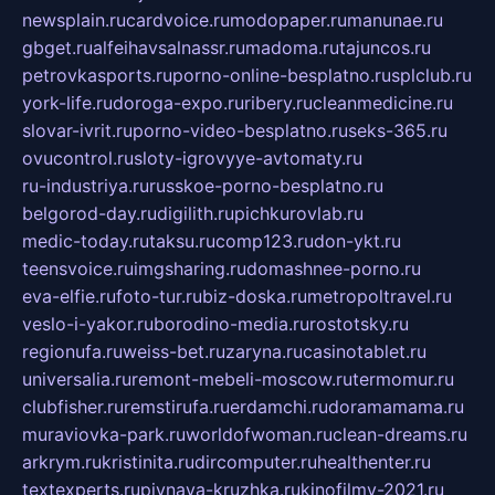
newsplain.ru
cardvoice.ru
modopaper.ru
manunae.ru
gbget.ru
alfeihavsalnassr.ru
madoma.ru
tajuncos.ru
petrovkasports.ru
porno-online-besplatno.ru
splclub.ru
york-life.ru
doroga-expo.ru
ribery.ru
cleanmedicine.ru
slovar-ivrit.ru
porno-video-besplatno.ru
seks-365.ru
ovucontrol.ru
sloty-igrovyye-avtomaty.ru
ru-industriya.ru
russkoe-porno-besplatno.ru
belgorod-day.ru
digilith.ru
pichkurovlab.ru
medic-today.ru
taksu.ru
comp123.ru
don-ykt.ru
teensvoice.ru
imgsharing.ru
domashnee-porno.ru
eva-elfie.ru
foto-tur.ru
biz-doska.ru
metropoltravel.ru
veslo-i-yakor.ru
borodino-media.ru
rostotsky.ru
regionufa.ru
weiss-bet.ru
zaryna.ru
casinotablet.ru
universalia.ru
remont-mebeli-moscow.ru
termomur.ru
clubfisher.ru
remstirufa.ru
erdamchi.ru
doramamama.ru
muraviovka-park.ru
worldofwoman.ru
clean-dreams.ru
arkrym.ru
kristinita.ru
dircomputer.ru
healthenter.ru
textexperts.ru
pivnaya-kruzhka.ru
kinofilmy-2021.ru