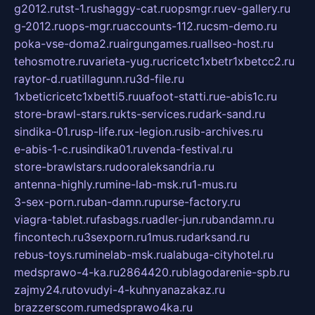
g2012.ru
tst-1.ru
shaggy-cat.ru
opsmgr.ru
ev-gallery.ru
g-2012.ru
ops-mgr.ru
accounts-112.ru
csm-demo.ru
poka-vse-doma2.ru
airgungames.ru
allseo-host.ru
tehosmotre.ru
varieta-yug.ru
cricetc1xbetr1xbetcc2.ru
raytor-d.ru
atillagunn.ru
3d-file.ru
1xbeticricetc1xbetti5.ru
uafoot-statti.ru
e-abis1c.ru
store-brawl-stars.ru
kts-services.ru
dark-sand.ru
sindika-01.ru
sp-life.ru
x-legion.ru
sib-archives.ru
e-abis-1-c.ru
sindika01.ru
venda-festival.ru
store-brawlstars.ru
dooraleksandria.ru
antenna-highly.ru
mine-lab-msk.ru
1-mus.ru
3-sex-porn.ru
ban-damn.ru
purse-factory.ru
viagra-tablet.ru
fasbags.ru
adler-jun.ru
bandamn.ru
fincontech.ru
3sexporn.ru
1mus.ru
darksand.ru
rebus-toys.ru
minelab-msk.ru
alabuga-cityhotel.ru
medsprawo-4-ka.ru
2864420.ru
blagodarenie-spb.ru
zajmy24.ru
tovudyi-4-kuhnyanazakaz.ru
brazzerscom.ru
medsprawo4ka.ru