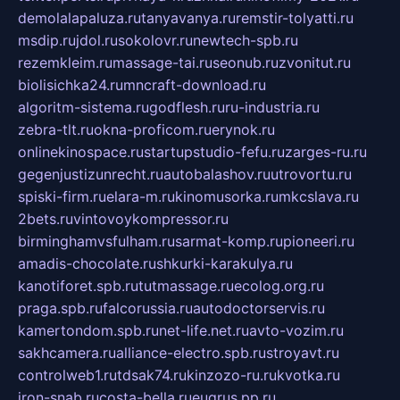
demolalapaluza.ru
tanyavanya.ru
remstir-tolyatti.ru
msdip.ru
jdol.ru
sokolovr.ru
newtech-spb.ru
rezemkleim.ru
massage-tai.ru
seonub.ru
zvonitut.ru
biolisichka24.ru
mncraft-download.ru
algoritm-sistema.ru
godflesh.ru
ru-industria.ru
zebra-tlt.ru
okna-proficom.ru
erynok.ru
onlinekinospace.ru
startupstudio-fefu.ru
zarges-ru.ru
gegenjustizunrecht.ru
autobalashov.ru
utrovortu.ru
spiski-firm.ru
elara-m.ru
kinomusorka.ru
mkcslava.ru
2bets.ru
vintovoykompressor.ru
birminghamvsfulham.ru
sarmat-komp.ru
pioneeri.ru
amadis-chocolate.ru
shkurki-karakulya.ru
kanotiforet.spb.ru
tutmassage.ru
ecolog.org.ru
praga.spb.ru
falcorussia.ru
autodoctorservis.ru
kamertondom.spb.ru
net-life.net.ru
avto-vozim.ru
sakhcamera.ru
alliance-electro.spb.ru
stroyavt.ru
controlweb1.ru
tdsak74.ru
kinzozo-ru.ru
kvotka.ru
iron-snab.ru
costa-bella.ru
eugrus.pp.ru