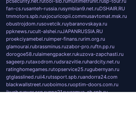
pcsecurity.net.ru
tool-sib.ru
multimetrunit.ru
sp-tour.ru
fan-cs.ru
santeh-russia.ru
symbian9.net.ru
DSHAIR.RU
tmmotors.spb.ru
xjocuricopii.com
musavtomat.msk.ru
obustrojdom.ru
sovetcik.ru
ybaranovskaya.ru
ppknews.ru
cult-alshei.ru
JAPANRUSSIA.RU
proekciyamebel.ru
imper-finans.ru
rim.org.ru
glamourai.ru
brassminus.ru
zabor-pro.ru
ftn.pp.ru
dorogoe58.ru
laimengpacker.ru
kuzova-zapchasti.ru
sageerp.ru
taxodrom.ru
dsrazvitie.ru
hardcity.net.ru
ratinghomegames.ru
topservice25.ru
gubernyan.ru
gtglasslined.ru
ii4.ru
tssport.spb.ru
andorra24.com
blackwallstreet.ru
oboimos.ru
optim-doors.com.ru
ikuch.ru
nycr.org.ru
npa21.ru
vremya-ch.spb.ru
desert000.ru
ivtorgi.ru
ifiori.ru
catalog-statei.ru
dcv.org.ru
spetsmaster174.ru
ipkameryhiseeu.ru
dum26.ru
ruspol.spb.ru
fr-opendp.ru
kam-solnyshko.ru
cheyenne-arapaho.ru
sevzapmetal.spb.ru
ted-lapidus.spb.ru
parasite-eliminator.ru