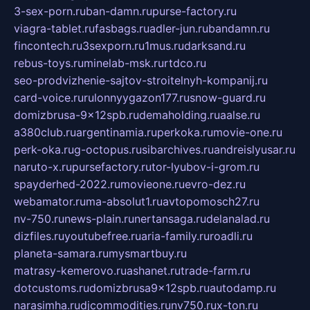
3-sex-porn.ru
ban-damn.ru
purse-factory.ru
viagra-tablet.ru
fasbags.ru
adler-jun.ru
bandamn.ru
fincontech.ru
3sexporn.ru
1mus.ru
darksand.ru
rebus-toys.ru
minelab-msk.ru
rtdco.ru
seo-prodvizhenie-sajtov-stroitelnyh-kompanij.ru
card-voice.ru
rulonnyygazon177.ru
snow-guard.ru
domizbrusa-9x12spb.ru
demaholding.ru
aalse.ru
a380club.ru
argentinamia.ru
perkoka.ru
movie-one.ru
perk-oka.ru
g-octopus.ru
sibarchives.ru
andreislyusar.ru
naruto-x.ru
pursefactory.ru
tor-lyubov-i-grom.ru
spayderhed-2022.ru
movieone.ru
evro-dez.ru
webamator.ru
ma-absolut1.ru
avtopomosch27.ru
nv-750.ru
news-plain.ru
nertansaga.ru
delanalad.ru
dizfiles.ru
youtubefree.ru
aria-family.ru
roadli.ru
planeta-samara.ru
mysmartbuy.ru
matrasy-kemerovo.ru
ashanet.ru
trade-farm.ru
dotcustoms.ru
domizbrusa9x12spb.ru
autodamp.ru
narasimha.ru
djcommodities.ru
nv750.ru
x-ton.ru