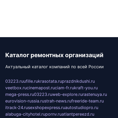
Каталог ремонтных организаций
Актуальный каталог компаний по всей России
03223.ru
ufille.ru
krasotata.ru
prazdnikdushi.ru
veetbox.ru
cinemapost.ru
ciam-fr.ru
kraft-you.ru
mega-press.ru
03223.ru
web-explore.ru
rastenuya.ru
eurovision-russia.ru
strah-news.ru
freeride-team.ru
itrack-24.ru
sexshopexpress.ru
autostudiopro.ru
alabuga-cityhotel.ru
pornv.ru
atlantpereezd.ru