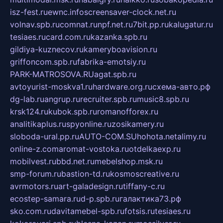
isz-fest.ru
ewnc.info
screensaver-clock.net.ru
volnav.spb.ru
comnat.ru
npf.net.ru
7bit.pp.ru
kalugatur.ru
tesiaes.ru
card.com.ru
kazanka.spb.ru
gildiya-kuznecov.ru
kameryboavision.ru
griffoncom.spb.ru
fabrika-emotsiy.ru
PARK-MATROSOVA.RU
agat.spb.ru
avtoyurist-moskva1.ru
hardware.org.ru
схема-авто.рф
dg-lab.ru
angrup.ru
recruiter.spb.ru
music8.spb.ru
krsk124.ru
kubok.spb.ru
romanofforex.ru
analitikaplus.ru
spyonline.ru
zosikamery.ru
sloboda-ural.pp.ru
AUTO-COM.SU
hohota.net
alimy.ru
online-z.com
aromat-vostoka.ru
otdelkaexp.ru
mobilvest.ru
bbd.net.ru
mebelshop.msk.ru
smp-forum.ru
bastion-td.ru
kosmoscreative.ru
avrmotors.ru
art-galadesign.ru
tiffany-c.ru
ecostep-samara.ru
d-p.spb.ru
галактика73.рф
sko.com.ru
davitamebel-spb.ru
fotsis.ru
tesiaes.ru