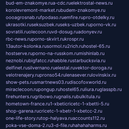
bud-em-znakomye.ru
a-cdc.ru
elektrostal-news.ru
korolevremont-market.ru
budem-znakomye.ru
oooagrosnab.ru
fpodaso.ru
emfire.ru
pro-otdelky.ru
ukrasotki.ru
seksuzbek.ru
seks-uzbek.ru
porno-vk.ru
sovratili.ru
olecoon.ru
vd-dosug.ru
adonyev.ru
rbc-news.ru
porno-skvirt.ru
krospr.ru
13autor-kolonka.ru
sormol.ru
2rich.ru
hostel-65.ru
hostserve.ru
porno-na-russkom.ru
mishinlab.ru
neznobi.ru
bigfatcc.ru
habble.ru
starbucksvia.ru
delfinet.ru
silvernano.ru
elestal.ru
vektor-doroga.ru
velotrenajery.ru
pronso54.ru
lenasever.ru
lovinskix.ru
show-pets.ru
smartnews03.ru
discofoxworld.ru
miraclecoon.ru
pongup.ru
hostel65.ru
liura.ru
glasspb.ru
firehunters.ru
gribowo.ru
gnalis.ru
bulkitula.ru
hometown-france.ru
1-xbeticricetc-1-xbetti-5.ru
shop-garena.ru
cricetc-1-xbetr-1-xbetcc-2.ru
one-life-story.ru
top-halyava.ru
accounts112.ru
poka-vse-doma-2.ru
3-d-file.ru
hahahaharms.ru