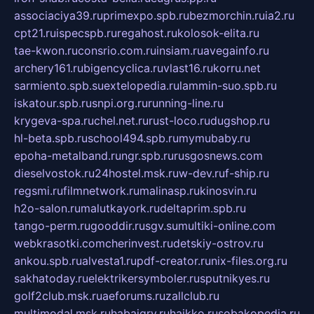
associaciya39.ru
primexpo.spb.ru
bezmorchin.ru
ia2.ru
cpt21.ru
ispecspb.ru
regahost.ru
kolosok-elita.ru
tae-kwon.ru
consrio.com.ru
insiam.ru
avegainfo.ru
archery161.ru
bigencyclica.ru
vlast16.ru
korru.net
sarmiento.spb.su
extelopedia.ru
lammin-suo.spb.ru
iskatour.spb.ru
snpi.org.ru
running-line.ru
krygeva-spa.ru
chel.net.ru
rust-loco.ru
dugshop.ru
hl-beta.spb.ru
school494.spb.ru
mymubaby.ru
epoha-metalband.ru
ngr.spb.ru
rusgosnews.com
dieselvostok.ru
24hostel.msk.ru
w-dev.ru
f-ship.ru
regsmi.ru
filmnetwork.ru
malinasp.ru
kinosvin.ru
h2o-salon.ru
malutkayork.ru
deltaprim.spb.ru
tango-perm.ru
gooddir.ru
sgv.su
multiki-online.com
webkrasotki.com
cherinvest.ru
detskiy-ostrov.ru
ankou.spb.ru
alvesta1.ru
pdf-creator.ru
nix-files.org.ru
sakhatoday.ru
elektrikersymboler.ru
sputnikyes.ru
golf2club.msk.ru
aeforums.ru
zallclub.ru
multimodal.msk.ru
habaigry.ru
haikko.ru
sobakopedia.ru