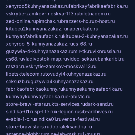
xehyroo5kuhnyanazakaz.ru
fabrikayfabrikaefabrika.ru
vskrytie-zamkov-moskva-113.ru
biletnadom.ru
zed-online.ru
pimchax.ru
brazzers-hd.ru
z-host.ru
kitubeu2kuhnyanazakaz.ru
naperekate.ru
kuhnyaofabrikaufabrik.ru
kitubeu-2-kuhnyanazakaz.ru
xehyroo-5-kuhnyanazakaz.ru
cs-68.ru
guzywia-4-kuhnyanazakaz.ru
mir-tk.ru
vlknrussia.ru
cs68.ru
vladivostok-map.ru
video-seks.ru
bankaribi.ru
raszar.ru
vskrytie-zamkov-moskva113.ru
lipetsktelecom.ru
tovudyi4kuhnyanazakaz.ru
seksuzb.ru
guzywia4kuhnyanazakaz.ru
fabrikaofabrikaokuhny.ru
kuhnyaekuhnyaafabrika.ru
kuhnyaykuhnyayfabrika.ru
e-abis1c.ru
store-brawl-stars.ru
kts-services.ru
dark-sand.ru
sindika-01.ru
sp-life.ru
x-legion.ru
sib-archives.ru
e-abis-1-c.ru
sindika01.ru
venda-festival.ru
store-brawlstars.ru
dooraleksandria.ru
antenna-highly.ru
mine-lab-msk.ru
1-mus.ru