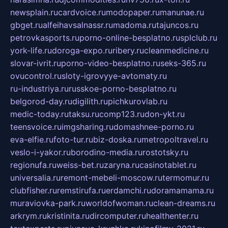
newsplain.ru
cardvoice.ru
modopaper.ru
manunae.ru
gbget.ru
alfeihavsalnassr.ru
madoma.ru
tajuncos.ru
petrovkasports.ru
porno-online-besplatno.ru
splclub.ru
york-life.ru
doroga-expo.ru
ribery.ru
cleanmedicine.ru
slovar-ivrit.ru
porno-video-besplatno.ru
seks-365.ru
ovucontrol.ru
sloty-igrovyye-avtomaty.ru
ru-industriya.ru
russkoe-porno-besplatno.ru
belgorod-day.ru
digilith.ru
pichkurovlab.ru
medic-today.ru
taksu.ru
comp123.ru
don-ykt.ru
teensvoice.ru
imgsharing.ru
domashnee-porno.ru
eva-elfie.ru
foto-tur.ru
biz-doska.ru
metropoltravel.ru
veslo-i-yakor.ru
borodino-media.ru
rostotsky.ru
regionufa.ru
weiss-bet.ru
zaryna.ru
casinotablet.ru
universalia.ru
remont-mebeli-moscow.ru
termomur.ru
clubfisher.ru
remstirufa.ru
erdamchi.ru
doramamama.ru
muraviovka-park.ru
worldofwoman.ru
clean-dreams.ru
arkrym.ru
kristinita.ru
dircomputer.ru
healthenter.ru