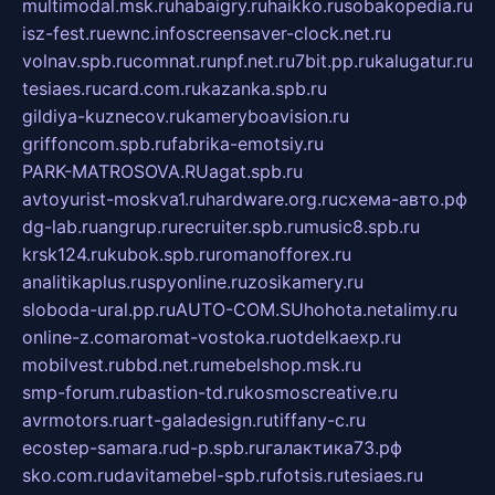
multimodal.msk.ru
habaigry.ru
haikko.ru
sobakopedia.ru
isz-fest.ru
ewnc.info
screensaver-clock.net.ru
volnav.spb.ru
comnat.ru
npf.net.ru
7bit.pp.ru
kalugatur.ru
tesiaes.ru
card.com.ru
kazanka.spb.ru
gildiya-kuznecov.ru
kameryboavision.ru
griffoncom.spb.ru
fabrika-emotsiy.ru
PARK-MATROSOVA.RU
agat.spb.ru
avtoyurist-moskva1.ru
hardware.org.ru
схема-авто.рф
dg-lab.ru
angrup.ru
recruiter.spb.ru
music8.spb.ru
krsk124.ru
kubok.spb.ru
romanofforex.ru
analitikaplus.ru
spyonline.ru
zosikamery.ru
sloboda-ural.pp.ru
AUTO-COM.SU
hohota.net
alimy.ru
online-z.com
aromat-vostoka.ru
otdelkaexp.ru
mobilvest.ru
bbd.net.ru
mebelshop.msk.ru
smp-forum.ru
bastion-td.ru
kosmoscreative.ru
avrmotors.ru
art-galadesign.ru
tiffany-c.ru
ecostep-samara.ru
d-p.spb.ru
галактика73.рф
sko.com.ru
davitamebel-spb.ru
fotsis.ru
tesiaes.ru