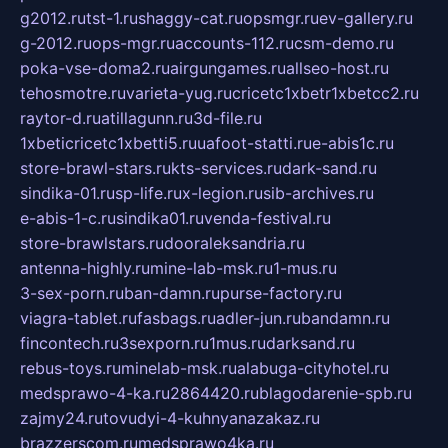
g2012.ru
tst-1.ru
shaggy-cat.ru
opsmgr.ru
ev-gallery.ru
g-2012.ru
ops-mgr.ru
accounts-112.ru
csm-demo.ru
poka-vse-doma2.ru
airgungames.ru
allseo-host.ru
tehosmotre.ru
varieta-yug.ru
cricetc1xbetr1xbetcc2.ru
raytor-d.ru
atillagunn.ru
3d-file.ru
1xbeticricetc1xbetti5.ru
uafoot-statti.ru
e-abis1c.ru
store-brawl-stars.ru
kts-services.ru
dark-sand.ru
sindika-01.ru
sp-life.ru
x-legion.ru
sib-archives.ru
e-abis-1-c.ru
sindika01.ru
venda-festival.ru
store-brawlstars.ru
dooraleksandria.ru
antenna-highly.ru
mine-lab-msk.ru
1-mus.ru
3-sex-porn.ru
ban-damn.ru
purse-factory.ru
viagra-tablet.ru
fasbags.ru
adler-jun.ru
bandamn.ru
fincontech.ru
3sexporn.ru
1mus.ru
darksand.ru
rebus-toys.ru
minelab-msk.ru
alabuga-cityhotel.ru
medsprawo-4-ka.ru
2864420.ru
blagodarenie-spb.ru
zajmy24.ru
tovudyi-4-kuhnyanazakaz.ru
brazzerscom.ru
medsprawo4ka.ru