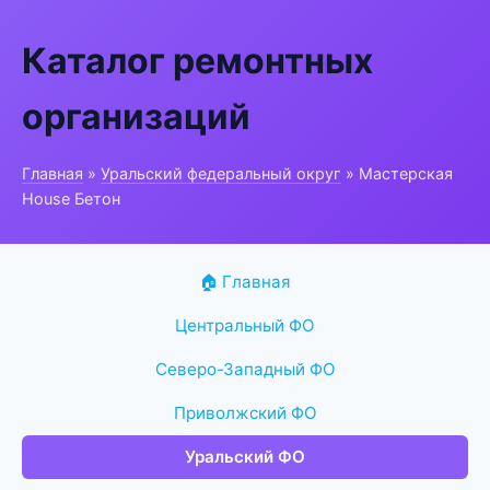
Каталог ремонтных
организаций
Главная
»
Уральский федеральный округ
» Мастерская
House Бетон
🏠 Главная
Центральный ФО
Северо-Западный ФО
Приволжский ФО
Уральский ФО