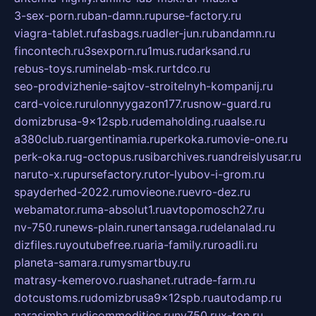
3-sex-porn.ru
ban-damn.ru
purse-factory.ru
viagra-tablet.ru
fasbags.ru
adler-jun.ru
bandamn.ru
fincontech.ru
3sexporn.ru
1mus.ru
darksand.ru
rebus-toys.ru
minelab-msk.ru
rtdco.ru
seo-prodvizhenie-sajtov-stroitelnyh-kompanij.ru
card-voice.ru
rulonnyygazon177.ru
snow-guard.ru
domizbrusa-9x12spb.ru
demaholding.ru
aalse.ru
a380club.ru
argentinamia.ru
perkoka.ru
movie-one.ru
perk-oka.ru
g-octopus.ru
sibarchives.ru
andreislyusar.ru
naruto-x.ru
pursefactory.ru
tor-lyubov-i-grom.ru
spayderhed-2022.ru
movieone.ru
evro-dez.ru
webamator.ru
ma-absolut1.ru
avtopomosch27.ru
nv-750.ru
news-plain.ru
nertansaga.ru
delanalad.ru
dizfiles.ru
youtubefree.ru
aria-family.ru
roadli.ru
planeta-samara.ru
mysmartbuy.ru
matrasy-kemerovo.ru
ashanet.ru
trade-farm.ru
dotcustoms.ru
domizbrusa9x12spb.ru
autodamp.ru
narasimha.ru
djcommodities.ru
nv750.ru
x-ton.ru