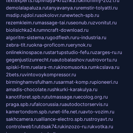
textexperts.ru
pivnaya-kruzhka.ru
kinofilmy-2021.ru
demolalapaluza.ru
tanyavanya.ru
remstir-tolyatti.ru
msdip.ru
jdol.ru
sokolovr.ru
newtech-spb.ru
rezemkleim.ru
massage-tai.ru
seonub.ru
zvonitut.ru
biolisichka24.ru
mncraft-download.ru
algoritm-sistema.ru
godflesh.ru
ru-industria.ru
zebra-tlt.ru
okna-proficom.ru
erynok.ru
onlinekinospace.ru
startupstudio-fefu.ru
zarges-ru.ru
gegenjustizunrecht.ru
autobalashov.ru
utrovortu.ru
spiski-firm.ru
elara-m.ru
kinomusorka.ru
mkcslava.ru
2bets.ru
vintovoykompressor.ru
birminghamvsfulham.ru
sarmat-komp.ru
pioneeri.ru
amadis-chocolate.ru
shkurki-karakulya.ru
kanotiforet.spb.ru
tutmassage.ru
ecolog.org.ru
praga.spb.ru
falcorussia.ru
autodoctorservis.ru
kamertondom.spb.ru
net-life.net.ru
avto-vozim.ru
sakhcamera.ru
alliance-electro.spb.ru
stroyavt.ru
controlweb1.ru
tdsak74.ru
kinzozo-ru.ru
kvotka.ru