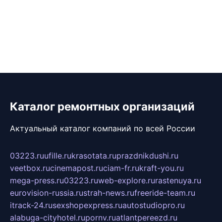
Каталог ремонтных организаций
Актуальный каталог компаний по всей России
03223.ru
ufille.ru
krasotata.ru
prazdnikdushi.ru
veetbox.ru
cinemapost.ru
ciam-fr.ru
kraft-you.ru
mega-press.ru
03223.ru
web-explore.ru
rastenuya.ru
eurovision-russia.ru
strah-news.ru
freeride-team.ru
itrack-24.ru
sexshopexpress.ru
autostudiopro.ru
alabuga-cityhotel.ru
pornv.ru
atlantpereezd.ru