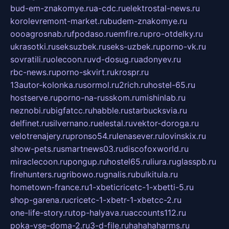
bud-em-znakomye.ru
a-cdc.ru
elektrostal-news.ru
korolevremont-market.ru
budem-znakomye.ru
oooagrosnab.ru
fpodaso.ru
emfire.ru
pro-otdelky.ru
ukrasotki.ru
seksuzbek.ru
seks-uzbek.ru
porno-vk.ru
sovratili.ru
olecoon.ru
vd-dosug.ru
adonyev.ru
rbc-news.ru
porno-skvirt.ru
krospr.ru
13autor-kolonka.ru
sormol.ru
2rich.ru
hostel-65.ru
hostserve.ru
porno-na-russkom.ru
mishinlab.ru
neznobi.ru
bigfatcc.ru
habble.ru
starbucksvia.ru
delfinet.ru
silvernano.ru
elestal.ru
vektor-doroga.ru
velotrenajery.ru
pronso54.ru
lenasever.ru
lovinskix.ru
show-pets.ru
smartnews03.ru
discofoxworld.ru
miraclecoon.ru
pongup.ru
hostel65.ru
liura.ru
glasspb.ru
firehunters.ru
gribowo.ru
gnalis.ru
bulkitula.ru
hometown-france.ru
1-xbeticricetc-1-xbetti-5.ru
shop-garena.ru
cricetc-1-xbetr-1-xbetcc-2.ru
one-life-story.ru
top-halyava.ru
accounts112.ru
poka-vse-doma-2.ru
3-d-file.ru
hahahaharms.ru