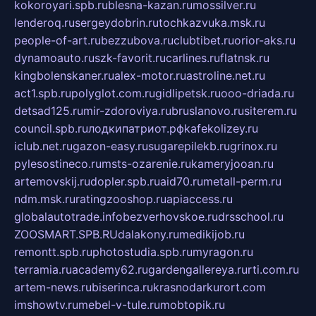
kokoroyari.spb.ru
blesna-kazan.ru
mossilver.ru
lenderoq.ru
sergeydobrin.ru
tochkazvuka.msk.ru
people-of-art.ru
bezzubova.ru
clubtibet.ru
orior-aks.ru
dynamoauto.ru
szk-favorit.ru
carlines.ru
flatnsk.ru
kingbolenskaner.ru
alex-motor.ru
astroline.net.ru
act1.spb.ru
polyglot.com.ru
gidlipetsk.ru
ooo-driada.ru
detsad125.ru
mir-zdoroviya.ru
bruslanovo.ru
siterem.ru
council.spb.ru
лодкипатриот.рф
kafekolizey.ru
iclub.net.ru
gazon-easy.ru
sugarepilekb.ru
grinox.ru
pylesostineco.ru
msts-ozarenie.ru
kameryjooan.ru
artemovskij.ru
dopler.spb.ru
aid70.ru
metall-perm.ru
ndm.msk.ru
ratingzooshop.ru
apiaccess.ru
globalautotrade.info
bezverhovskoe.ru
drsschool.ru
ZOOSMART.SPB.RU
dalakony.ru
medikijob.ru
remontt.spb.ru
photostudia.spb.ru
myragon.ru
terramia.ru
academy62.ru
gardengallereya.ru
rti.com.ru
artem-news.ru
biserinca.ru
krasnodarkurort.com
imshowtv.ru
mebel-v-tule.ru
mobtopik.ru