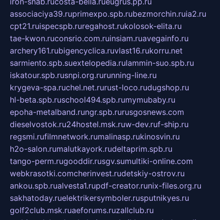
iron-snab.ru
costa-bella.ru
eugrus.pp.ru
associaciya39.ru
primexpo.spb.ru
bezmorchin.ru
ia2.ru
cpt21.ru
ispecspb.ru
regahost.ru
kolosok-elita.ru
tae-kwon.ru
consrio.com.ru
insiam.ru
avegainfo.ru
archery161.ru
bigencyclica.ru
vlast16.ru
korru.net
sarmiento.spb.su
extelopedia.ru
lammin-suo.spb.ru
iskatour.spb.ru
snpi.org.ru
running-line.ru
krygeva-spa.ru
chel.net.ru
rust-loco.ru
dugshop.ru
hl-beta.spb.ru
school494.spb.ru
mymubaby.ru
epoha-metalband.ru
ngr.spb.ru
rusgosnews.com
dieselvostok.ru
24hostel.msk.ru
w-dev.ru
f-ship.ru
regsmi.ru
filmnetwork.ru
malinasp.ru
kinosvin.ru
h2o-salon.ru
malutkayork.ru
deltaprim.spb.ru
tango-perm.ru
gooddir.ru
sgv.su
multiki-online.com
webkrasotki.com
cherinvest.ru
detskiy-ostrov.ru
ankou.spb.ru
alvesta1.ru
pdf-creator.ru
nix-files.org.ru
sakhatoday.ru
elektrikersymboler.ru
sputnikyes.ru
golf2club.msk.ru
aeforums.ru
zallclub.ru