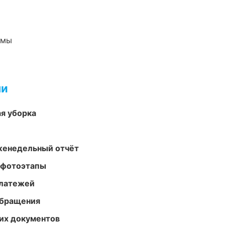
емы
ми
ая уборка
женедельный отчёт
 фотоэтапы
платежей
обращения
их документов