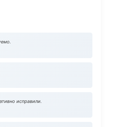
уемо.
ативно исправили.