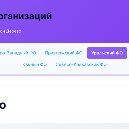
рганизаций
тон Дерево
ро-Западный ФО
Приволжский ФО
Уральский ФО
Южный ФО
Северо-Кавказский ФО
о