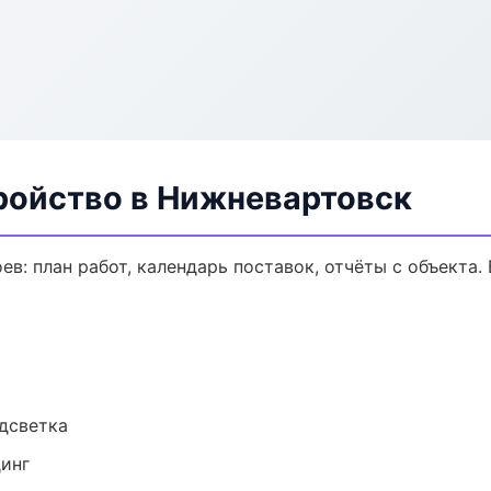
ройство в Нижневартовск
в: план работ, календарь поставок, отчёты с объекта. 
одсветка
динг