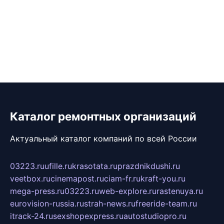
Каталог ремонтных организаций
Актуальный каталог компаний по всей России
03223.ru
ufille.ru
krasotata.ru
prazdnikdushi.ru
veetbox.ru
cinemapost.ru
ciam-fr.ru
kraft-you.ru
mega-press.ru
03223.ru
web-explore.ru
rastenuya.ru
eurovision-russia.ru
strah-news.ru
freeride-team.ru
itrack-24.ru
sexshopexpress.ru
autostudiopro.ru