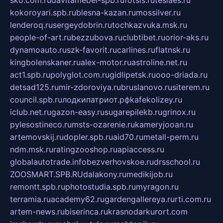
kokoroyari.spb.ru
blesna-kazan.ru
mossilver.ru
lenderoq.ru
sergeydobrin.ru
tochkazvuka.msk.ru
people-of-art.ru
bezzubova.ru
clubtibet.ru
orior-aks.ru
dynamoauto.ru
szk-favorit.ru
carlines.ru
flatnsk.ru
kingbolenskaner.ru
alex-motor.ru
astroline.net.ru
act1.spb.ru
polyglot.com.ru
gidlipetsk.ru
ooo-driada.ru
detsad125.ru
mir-zdoroviya.ru
bruslanovo.ru
siterem.ru
council.spb.ru
лодкипатриот.рф
kafekolizey.ru
iclub.net.ru
gazon-easy.ru
sugarepilekb.ru
grinox.ru
pylesostineco.ru
msts-ozarenie.ru
kameryjooan.ru
artemovskij.ru
dopler.spb.ru
aid70.ru
metall-perm.ru
ndm.msk.ru
ratingzooshop.ru
apiaccess.ru
globalautotrade.info
bezverhovskoe.ru
drsschool.ru
ZOOSMART.SPB.RU
dalakony.ru
medikijob.ru
remontt.spb.ru
photostudia.spb.ru
myragon.ru
terramia.ru
academy62.ru
gardengallereya.ru
rti.com.ru
artem-news.ru
biserinca.ru
krasnodarkurort.com