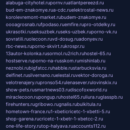
alabuga-cityhotel.ru
pornv.ru
atlantpereezd.ru
bud-em-znakomye.ru
a-cdc.ru
elektrostal-news.ru
korolevremont-market.ru
budem-znakomye.ru
oooagrosnab.ru
fpodaso.ru
emfire.ru
pro-otdelky.ru
ukrasotki.ru
seksuzbek.ru
seks-uzbek.ru
porno-vk.ru
sovratili.ru
olecoon.ru
vd-dosug.ru
adonyev.ru
rbc-news.ru
porno-skvirt.ru
krospr.ru
13autor-kolonka.ru
sormol.ru
2rich.ru
hostel-65.ru
hostserve.ru
porno-na-russkom.ru
mishinlab.ru
neznobi.ru
bigfatcc.ru
habble.ru
starbucksvia.ru
delfinet.ru
silvernano.ru
elestal.ru
vektor-doroga.ru
velotrenajery.ru
pronso54.ru
lenasever.ru
lovinskix.ru
show-pets.ru
smartnews03.ru
discofoxworld.ru
miraclecoon.ru
pongup.ru
hostel65.ru
liura.ru
glasspb.ru
firehunters.ru
gribowo.ru
gnalis.ru
bulkitula.ru
hometown-france.ru
1-xbeticricetc-1-xbetti-5.ru
shop-garena.ru
cricetc-1-xbetr-1-xbetcc-2.ru
one-life-story.ru
top-halyava.ru
accounts112.ru