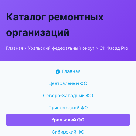
Каталог ремонтных
организаций
Главная
»
Уральский федеральный округ
» СК Фасад Pro
🏠 Главная
Центральный ФО
Северо-Западный ФО
Приволжский ФО
Уральский ФО
Сибирский ФО