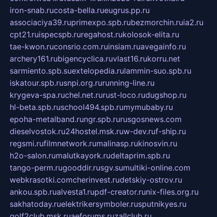
iron-snab.ru
costa-bella.ru
eugrus.pp.ru
associaciya39.ru
primexpo.spb.ru
bezmorchin.ru
ia2.ru
cpt21.ru
ispecspb.ru
regahost.ru
kolosok-elita.ru
tae-kwon.ru
consrio.com.ru
insiam.ru
avegainfo.ru
archery161.ru
bigencyclica.ru
vlast16.ru
korru.net
sarmiento.spb.su
extelopedia.ru
lammin-suo.spb.ru
iskatour.spb.ru
snpi.org.ru
running-line.ru
krygeva-spa.ru
chel.net.ru
rust-loco.ru
dugshop.ru
hl-beta.spb.ru
school494.spb.ru
mymubaby.ru
epoha-metalband.ru
ngr.spb.ru
rusgosnews.com
dieselvostok.ru
24hostel.msk.ru
w-dev.ru
f-ship.ru
regsmi.ru
filmnetwork.ru
malinasp.ru
kinosvin.ru
h2o-salon.ru
malutkayork.ru
deltaprim.spb.ru
tango-perm.ru
gooddir.ru
sgv.su
multiki-online.com
webkrasotki.com
cherinvest.ru
detskiy-ostrov.ru
ankou.spb.ru
alvesta1.ru
pdf-creator.ru
nix-files.org.ru
sakhatoday.ru
elektrikersymboler.ru
sputnikyes.ru
golf2club.msk.ru
aeforums.ru
zallclub.ru