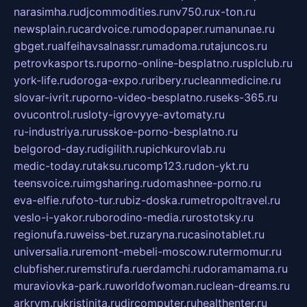
narasimha.ru
djcommodities.ru
nv750.ru
x-ton.ru
newsplain.ru
cardvoice.ru
modopaper.ru
manunae.ru
gbget.ru
alfeihavsalnassr.ru
madoma.ru
tajuncos.ru
petrovkasports.ru
porno-online-besplatno.ru
splclub.ru
york-life.ru
doroga-expo.ru
ribery.ru
cleanmedicine.ru
slovar-ivrit.ru
porno-video-besplatno.ru
seks-365.ru
ovucontrol.ru
sloty-igrovyye-avtomaty.ru
ru-industriya.ru
russkoe-porno-besplatno.ru
belgorod-day.ru
digilith.ru
pichkurovlab.ru
medic-today.ru
taksu.ru
comp123.ru
don-ykt.ru
teensvoice.ru
imgsharing.ru
domashnee-porno.ru
eva-elfie.ru
foto-tur.ru
biz-doska.ru
metropoltravel.ru
veslo-i-yakor.ru
borodino-media.ru
rostotsky.ru
regionufa.ru
weiss-bet.ru
zaryna.ru
casinotablet.ru
universalia.ru
remont-mebeli-moscow.ru
termomur.ru
clubfisher.ru
remstirufa.ru
erdamchi.ru
doramamama.ru
muraviovka-park.ru
worldofwoman.ru
clean-dreams.ru
arkrym.ru
kristinita.ru
dircomputer.ru
healthenter.ru