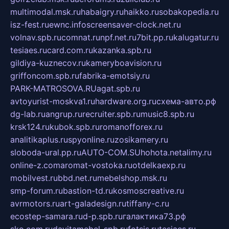
multimodal.msk.ru
habaigry.ru
haikko.ru
sobakopedia.ru
isz-fest.ru
ewnc.info
screensaver-clock.net.ru
volnav.spb.ru
comnat.ru
npf.net.ru
7bit.pp.ru
kalugatur.ru
tesiaes.ru
card.com.ru
kazanka.spb.ru
gildiya-kuznecov.ru
kameryboavision.ru
griffoncom.spb.ru
fabrika-emotsiy.ru
PARK-MATROSOVA.RU
agat.spb.ru
avtoyurist-moskva1.ru
hardware.org.ru
схема-авто.рф
dg-lab.ru
angrup.ru
recruiter.spb.ru
music8.spb.ru
krsk124.ru
kubok.spb.ru
romanofforex.ru
analitikaplus.ru
spyonline.ru
zosikamery.ru
sloboda-ural.pp.ru
AUTO-COM.SU
hohota.net
alimy.ru
online-z.com
aromat-vostoka.ru
otdelkaexp.ru
mobilvest.ru
bbd.net.ru
mebelshop.msk.ru
smp-forum.ru
bastion-td.ru
kosmoscreative.ru
avrmotors.ru
art-galadesign.ru
tiffany-c.ru
ecostep-samara.ru
d-p.spb.ru
галактика73.рф
sko.com.ru
davitamebel-spb.ru
fotsis.ru
tesiaes.ru