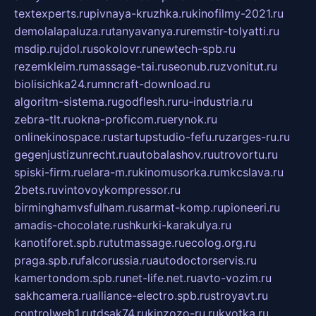
textexperts.ru
pivnaya-kruzhka.ru
kinofilmy-2021.ru
demolalapaluza.ru
tanyavanya.ru
remstir-tolyatti.ru
msdip.ru
jdol.ru
sokolovr.ru
newtech-spb.ru
rezemkleim.ru
massage-tai.ru
seonub.ru
zvonitut.ru
biolisichka24.ru
mncraft-download.ru
algoritm-sistema.ru
godflesh.ru
ru-industria.ru
zebra-tlt.ru
okna-proficom.ru
erynok.ru
onlinekinospace.ru
startupstudio-fefu.ru
zarges-ru.ru
gegenjustizunrecht.ru
autobalashov.ru
utrovortu.ru
spiski-firm.ru
elara-m.ru
kinomusorka.ru
mkcslava.ru
2bets.ru
vintovoykompressor.ru
birminghamvsfulham.ru
sarmat-komp.ru
pioneeri.ru
amadis-chocolate.ru
shkurki-karakulya.ru
kanotiforet.spb.ru
tutmassage.ru
ecolog.org.ru
praga.spb.ru
falcorussia.ru
autodoctorservis.ru
kamertondom.spb.ru
net-life.net.ru
avto-vozim.ru
sakhcamera.ru
alliance-electro.spb.ru
stroyavt.ru
controlweb1.ru
tdsak74.ru
kinzozo-ru.ru
kvotka.ru