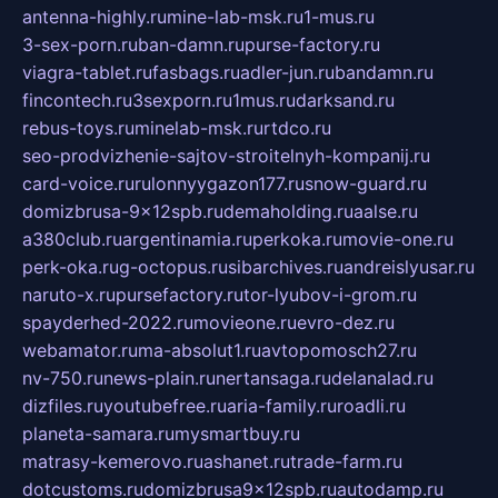
antenna-highly.ru
mine-lab-msk.ru
1-mus.ru
3-sex-porn.ru
ban-damn.ru
purse-factory.ru
viagra-tablet.ru
fasbags.ru
adler-jun.ru
bandamn.ru
fincontech.ru
3sexporn.ru
1mus.ru
darksand.ru
rebus-toys.ru
minelab-msk.ru
rtdco.ru
seo-prodvizhenie-sajtov-stroitelnyh-kompanij.ru
card-voice.ru
rulonnyygazon177.ru
snow-guard.ru
domizbrusa-9x12spb.ru
demaholding.ru
aalse.ru
a380club.ru
argentinamia.ru
perkoka.ru
movie-one.ru
perk-oka.ru
g-octopus.ru
sibarchives.ru
andreislyusar.ru
naruto-x.ru
pursefactory.ru
tor-lyubov-i-grom.ru
spayderhed-2022.ru
movieone.ru
evro-dez.ru
webamator.ru
ma-absolut1.ru
avtopomosch27.ru
nv-750.ru
news-plain.ru
nertansaga.ru
delanalad.ru
dizfiles.ru
youtubefree.ru
aria-family.ru
roadli.ru
planeta-samara.ru
mysmartbuy.ru
matrasy-kemerovo.ru
ashanet.ru
trade-farm.ru
dotcustoms.ru
domizbrusa9x12spb.ru
autodamp.ru