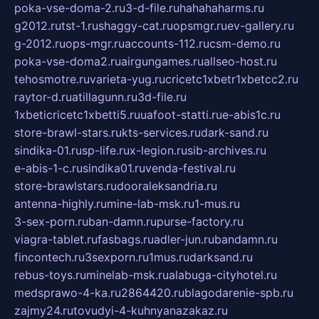
poka-vse-doma-2.ru
3-d-file.ru
hahahaharms.ru
g2012.ru
tst-1.ru
shaggy-cat.ru
opsmgr.ru
ev-gallery.ru
g-2012.ru
ops-mgr.ru
accounts-112.ru
csm-demo.ru
poka-vse-doma2.ru
airgungames.ru
allseo-host.ru
tehosmotre.ru
varieta-yug.ru
cricetc1xbetr1xbetcc2.ru
raytor-d.ru
atillagunn.ru
3d-file.ru
1xbeticricetc1xbetti5.ru
uafoot-statti.ru
e-abis1c.ru
store-brawl-stars.ru
kts-services.ru
dark-sand.ru
sindika-01.ru
sp-life.ru
x-legion.ru
sib-archives.ru
e-abis-1-c.ru
sindika01.ru
venda-festival.ru
store-brawlstars.ru
dooraleksandria.ru
antenna-highly.ru
mine-lab-msk.ru
1-mus.ru
3-sex-porn.ru
ban-damn.ru
purse-factory.ru
viagra-tablet.ru
fasbags.ru
adler-jun.ru
bandamn.ru
fincontech.ru
3sexporn.ru
1mus.ru
darksand.ru
rebus-toys.ru
minelab-msk.ru
alabuga-cityhotel.ru
medsprawo-4-ka.ru
2864420.ru
blagodarenie-spb.ru
zajmy24.ru
tovudyi-4-kuhnyanazakaz.ru