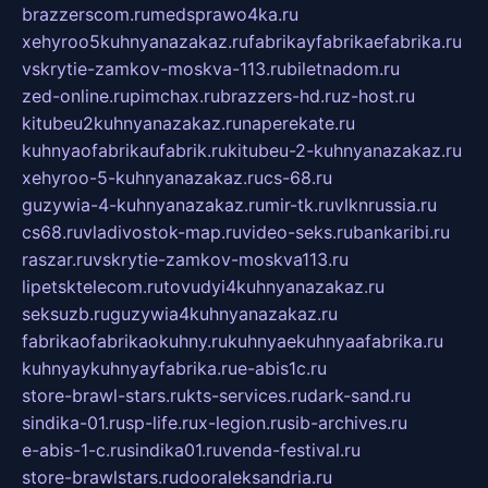
brazzerscom.ru
medsprawo4ka.ru
xehyroo5kuhnyanazakaz.ru
fabrikayfabrikaefabrika.ru
vskrytie-zamkov-moskva-113.ru
biletnadom.ru
zed-online.ru
pimchax.ru
brazzers-hd.ru
z-host.ru
kitubeu2kuhnyanazakaz.ru
naperekate.ru
kuhnyaofabrikaufabrik.ru
kitubeu-2-kuhnyanazakaz.ru
xehyroo-5-kuhnyanazakaz.ru
cs-68.ru
guzywia-4-kuhnyanazakaz.ru
mir-tk.ru
vlknrussia.ru
cs68.ru
vladivostok-map.ru
video-seks.ru
bankaribi.ru
raszar.ru
vskrytie-zamkov-moskva113.ru
lipetsktelecom.ru
tovudyi4kuhnyanazakaz.ru
seksuzb.ru
guzywia4kuhnyanazakaz.ru
fabrikaofabrikaokuhny.ru
kuhnyaekuhnyaafabrika.ru
kuhnyaykuhnyayfabrika.ru
e-abis1c.ru
store-brawl-stars.ru
kts-services.ru
dark-sand.ru
sindika-01.ru
sp-life.ru
x-legion.ru
sib-archives.ru
e-abis-1-c.ru
sindika01.ru
venda-festival.ru
store-brawlstars.ru
dooraleksandria.ru