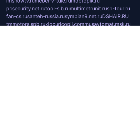
imshowtv.ru
mebel-v-tule.ru
mobtopik.ru
pcsecurity.net.ru
tool-sib.ru
multimetrunit.ru
sp-tour.ru
fan-cs.ru
santeh-russia.ru
symbian9.net.ru
DSHAIR.RU
tmmotors.spb.ru
xjocuricopii.com
musavtomat.msk.ru
obustrojdom.ru
sovetcik.ru
ybaranovskaya.ru
ppknews.ru
cult-alshei.ru
JAPANRUSSIA.RU
proekciyamebel.ru
imper-finans.ru
rim.org.ru
glamourai.ru
brassminus.ru
zabor-pro.ru
ftn.pp.ru
dorogoe58.ru
laimengpacker.ru
kuzova-zapchasti.ru
sageerp.ru
taxodrom.ru
dsrazvitie.ru
hardcity.net.ru
ratinghomegames.ru
topservice25.ru
gubernyan.ru
gtglasslined.ru
ii4.ru
tssport.spb.ru
andorra24.com
blackwallstreet.ru
oboimos.ru
optim-doors.com.ru
ikuch.ru
nycr.org.ru
npa21.ru
vremya-ch.spb.ru
desert000.ru
ivtorgi.ru
ifiori.ru
catalog-statei.ru
dcv.org.ru
spetsmaster174.ru
ipkameryhiseeu.ru
dum26.ru
ruspol.spb.ru
fr-opendp.ru
kam-solnyshko.ru
cheyenne-arapaho.ru
sevzapmetal.spb.ru