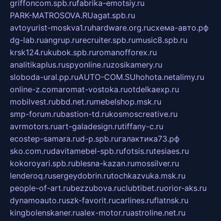
griffoncom.spb.ru
fabrika-emotsiy.ru
PARK-MATROSOVA.RU
agat.spb.ru
avtoyurist-moskva1.ru
hardware.org.ru
схема-авто.рф
dg-lab.ru
angrup.ru
recruiter.spb.ru
music8.spb.ru
krsk124.ru
kubok.spb.ru
romanofforex.ru
analitikaplus.ru
spyonline.ru
zosikamery.ru
sloboda-ural.pp.ru
AUTO-COM.SU
hohota.net
alimy.ru
online-z.com
aromat-vostoka.ru
otdelkaexp.ru
mobilvest.ru
bbd.net.ru
mebelshop.msk.ru
smp-forum.ru
bastion-td.ru
kosmoscreative.ru
avrmotors.ru
art-galadesign.ru
tiffany-c.ru
ecostep-samara.ru
d-p.spb.ru
галактика73.рф
sko.com.ru
davitamebel-spb.ru
fotsis.ru
tesiaes.ru
kokoroyari.spb.ru
blesna-kazan.ru
mossilver.ru
lenderoq.ru
sergeydobrin.ru
tochkazvuka.msk.ru
people-of-art.ru
bezzubova.ru
clubtibet.ru
orior-aks.ru
dynamoauto.ru
szk-favorit.ru
carlines.ru
flatnsk.ru
kingbolenskaner.ru
alex-motor.ru
astroline.net.ru