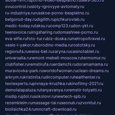
slovar-ivrit.ru
porno-video-besplatno.ru
seks-365.ru
ovucontrol.ru
sloty-igrovyye-avtomaty.ru
ru-industriya.ru
russkoe-porno-besplatno.ru
belgorod-day.ru
digilith.ru
pichkurovlab.ru
medic-today.ru
taksu.ru
comp123.ru
don-ykt.ru
teensvoice.ru
imgsharing.ru
domashnee-porno.ru
eva-elfie.ru
foto-tur.ru
biz-doska.ru
metropoltravel.ru
veslo-i-yakor.ru
borodino-media.ru
rostotsky.ru
regionufa.ru
weiss-bet.ru
zaryna.ru
casinotablet.ru
universalia.ru
remont-mebeli-moscow.ru
termomur.ru
clubfisher.ru
remstirufa.ru
erdamchi.ru
doramamama.ru
muraviovka-park.ru
worldofwoman.ru
clean-dreams.ru
arkrym.ru
kristinita.ru
dircomputer.ru
healthenter.ru
textexperts.ru
pivnaya-kruzhka.ru
kinofilmy-2021.ru
demolalapaluza.ru
tanyavanya.ru
remstir-tolyatti.ru
msdip.ru
jdol.ru
sokolovr.ru
newtech-spb.ru
rezemkleim.ru
massage-tai.ru
seonub.ru
zvonitut.ru
biolisichka24.ru
mncraft-download.ru