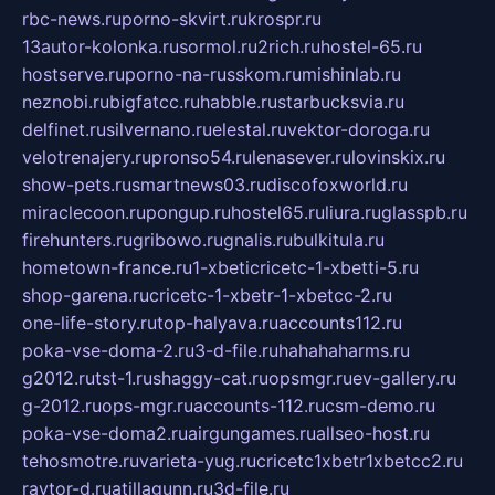
rbc-news.ru
porno-skvirt.ru
krospr.ru
13autor-kolonka.ru
sormol.ru
2rich.ru
hostel-65.ru
hostserve.ru
porno-na-russkom.ru
mishinlab.ru
neznobi.ru
bigfatcc.ru
habble.ru
starbucksvia.ru
delfinet.ru
silvernano.ru
elestal.ru
vektor-doroga.ru
velotrenajery.ru
pronso54.ru
lenasever.ru
lovinskix.ru
show-pets.ru
smartnews03.ru
discofoxworld.ru
miraclecoon.ru
pongup.ru
hostel65.ru
liura.ru
glasspb.ru
firehunters.ru
gribowo.ru
gnalis.ru
bulkitula.ru
hometown-france.ru
1-xbeticricetc-1-xbetti-5.ru
shop-garena.ru
cricetc-1-xbetr-1-xbetcc-2.ru
one-life-story.ru
top-halyava.ru
accounts112.ru
poka-vse-doma-2.ru
3-d-file.ru
hahahaharms.ru
g2012.ru
tst-1.ru
shaggy-cat.ru
opsmgr.ru
ev-gallery.ru
g-2012.ru
ops-mgr.ru
accounts-112.ru
csm-demo.ru
poka-vse-doma2.ru
airgungames.ru
allseo-host.ru
tehosmotre.ru
varieta-yug.ru
cricetc1xbetr1xbetcc2.ru
raytor-d.ru
atillagunn.ru
3d-file.ru