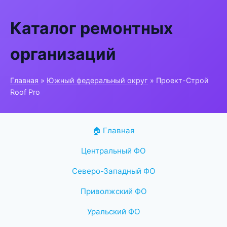
Каталог ремонтных
организаций
Главная
»
Южный федеральный округ
» Проект-Строй
Roof Pro
🏠 Главная
Центральный ФО
Северо-Западный ФО
Приволжский ФО
Уральский ФО