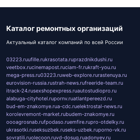
Каталог ремонтных организаций
Актуальный каталог компаний по всей России
03223.ru
ufille.ru
krasotata.ru
prazdnikdushi.ru
veetbox.ru
cinemapost.ru
ciam-fr.ru
kraft-you.ru
mega-press.ru
03223.ru
web-explore.ru
rastenuya.ru
eurovision-russia.ru
strah-news.ru
freeride-team.ru
itrack-24.ru
sexshopexpress.ru
autostudiopro.ru
alabuga-cityhotel.ru
pornv.ru
atlantpereezd.ru
bud-em-znakomye.ru
a-cdc.ru
elektrostal-news.ru
korolevremont-market.ru
budem-znakomye.ru
oooagrosnab.ru
fpodaso.ru
emfire.ru
pro-otdelky.ru
ukrasotki.ru
seksuzbek.ru
seks-uzbek.ru
porno-vk.ru
sovratili.ru
olecoon.ru
vd-dosug.ru
adonyev.ru