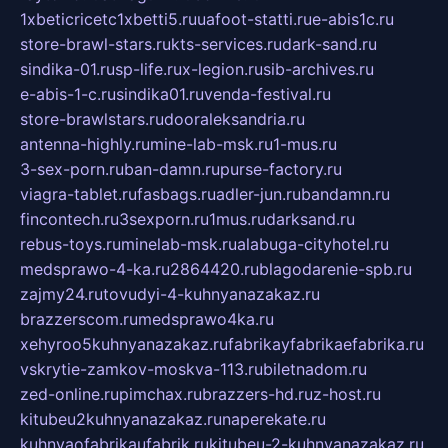
1xbeticricetc1xbetti5.ru
uafoot-statti.ru
e-abis1c.ru
store-brawl-stars.ru
kts-services.ru
dark-sand.ru
sindika-01.ru
sp-life.ru
x-legion.ru
sib-archives.ru
e-abis-1-c.ru
sindika01.ru
venda-festival.ru
store-brawlstars.ru
dooraleksandria.ru
antenna-highly.ru
mine-lab-msk.ru
1-mus.ru
3-sex-porn.ru
ban-damn.ru
purse-factory.ru
viagra-tablet.ru
fasbags.ru
adler-jun.ru
bandamn.ru
fincontech.ru
3sexporn.ru
1mus.ru
darksand.ru
rebus-toys.ru
minelab-msk.ru
alabuga-cityhotel.ru
medsprawo-4-ka.ru
2864420.ru
blagodarenie-spb.ru
zajmy24.ru
tovudyi-4-kuhnyanazakaz.ru
brazzerscom.ru
medsprawo4ka.ru
xehyroo5kuhnyanazakaz.ru
fabrikayfabrikaefabrika.ru
vskrytie-zamkov-moskva-113.ru
biletnadom.ru
zed-online.ru
pimchax.ru
brazzers-hd.ru
z-host.ru
kitubeu2kuhnyanazakaz.ru
naperekate.ru
kuhnyaofabrikaufabrik.ru
kitubeu-2-kuhnyanazakaz.ru