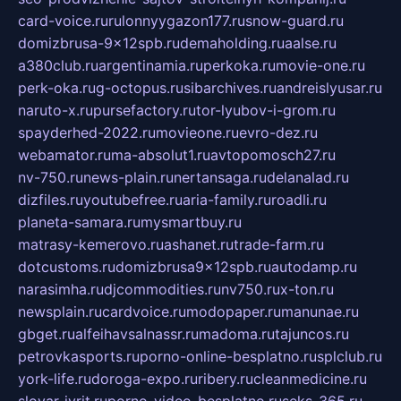
card-voice.ru
rulonnyygazon177.ru
snow-guard.ru
domizbrusa-9x12spb.ru
demaholding.ru
aalse.ru
a380club.ru
argentinamia.ru
perkoka.ru
movie-one.ru
perk-oka.ru
g-octopus.ru
sibarchives.ru
andreislyusar.ru
naruto-x.ru
pursefactory.ru
tor-lyubov-i-grom.ru
spayderhed-2022.ru
movieone.ru
evro-dez.ru
webamator.ru
ma-absolut1.ru
avtopomosch27.ru
nv-750.ru
news-plain.ru
nertansaga.ru
delanalad.ru
dizfiles.ru
youtubefree.ru
aria-family.ru
roadli.ru
planeta-samara.ru
mysmartbuy.ru
matrasy-kemerovo.ru
ashanet.ru
trade-farm.ru
dotcustoms.ru
domizbrusa9x12spb.ru
autodamp.ru
narasimha.ru
djcommodities.ru
nv750.ru
x-ton.ru
newsplain.ru
cardvoice.ru
modopaper.ru
manunae.ru
gbget.ru
alfeihavsalnassr.ru
madoma.ru
tajuncos.ru
petrovkasports.ru
porno-online-besplatno.ru
splclub.ru
york-life.ru
doroga-expo.ru
ribery.ru
cleanmedicine.ru