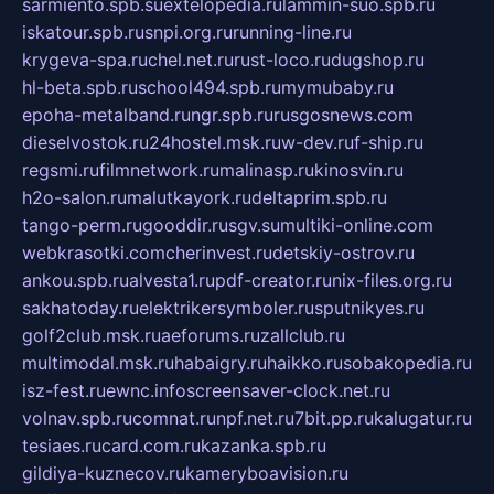
sarmiento.spb.su
extelopedia.ru
lammin-suo.spb.ru
iskatour.spb.ru
snpi.org.ru
running-line.ru
krygeva-spa.ru
chel.net.ru
rust-loco.ru
dugshop.ru
hl-beta.spb.ru
school494.spb.ru
mymubaby.ru
epoha-metalband.ru
ngr.spb.ru
rusgosnews.com
dieselvostok.ru
24hostel.msk.ru
w-dev.ru
f-ship.ru
regsmi.ru
filmnetwork.ru
malinasp.ru
kinosvin.ru
h2o-salon.ru
malutkayork.ru
deltaprim.spb.ru
tango-perm.ru
gooddir.ru
sgv.su
multiki-online.com
webkrasotki.com
cherinvest.ru
detskiy-ostrov.ru
ankou.spb.ru
alvesta1.ru
pdf-creator.ru
nix-files.org.ru
sakhatoday.ru
elektrikersymboler.ru
sputnikyes.ru
golf2club.msk.ru
aeforums.ru
zallclub.ru
multimodal.msk.ru
habaigry.ru
haikko.ru
sobakopedia.ru
isz-fest.ru
ewnc.info
screensaver-clock.net.ru
volnav.spb.ru
comnat.ru
npf.net.ru
7bit.pp.ru
kalugatur.ru
tesiaes.ru
card.com.ru
kazanka.spb.ru
gildiya-kuznecov.ru
kameryboavision.ru