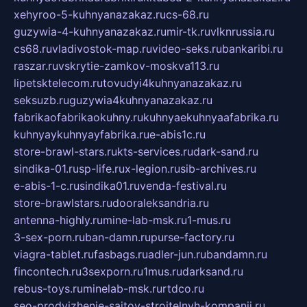
xehyroo-5-kuhnyanazakaz.ru
cs-68.ru
guzywia-4-kuhnyanazakaz.ru
mir-tk.ru
vlknrussia.ru
cs68.ru
vladivostok-map.ru
video-seks.ru
bankaribi.ru
raszar.ru
vskrytie-zamkov-moskva113.ru
lipetsktelecom.ru
tovudyi4kuhnyanazakaz.ru
seksuzb.ru
guzywia4kuhnyanazakaz.ru
fabrikaofabrikaokuhny.ru
kuhnyaekuhnyaafabrika.ru
kuhnyaykuhnyayfabrika.ru
e-abis1c.ru
store-brawl-stars.ru
kts-services.ru
dark-sand.ru
sindika-01.ru
sp-life.ru
x-legion.ru
sib-archives.ru
e-abis-1-c.ru
sindika01.ru
venda-festival.ru
store-brawlstars.ru
dooraleksandria.ru
antenna-highly.ru
mine-lab-msk.ru
1-mus.ru
3-sex-porn.ru
ban-damn.ru
purse-factory.ru
viagra-tablet.ru
fasbags.ru
adler-jun.ru
bandamn.ru
fincontech.ru
3sexporn.ru
1mus.ru
darksand.ru
rebus-toys.ru
minelab-msk.ru
rtdco.ru
seo-prodvizhenie-sajtov-stroitelnyh-kompanij.ru