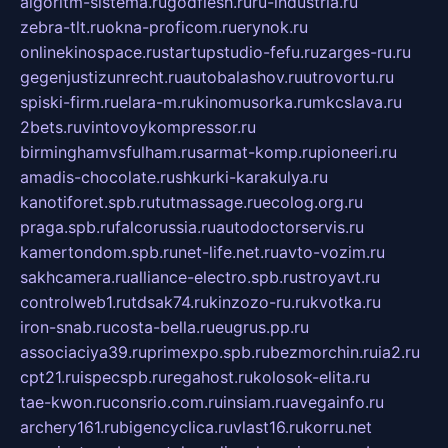
algoritm-sistema.ru
godflesh.ru
ru-industria.ru
zebra-tlt.ru
okna-proficom.ru
erynok.ru
onlinekinospace.ru
startupstudio-fefu.ru
zarges-ru.ru
gegenjustizunrecht.ru
autobalashov.ru
utrovortu.ru
spiski-firm.ru
elara-m.ru
kinomusorka.ru
mkcslava.ru
2bets.ru
vintovoykompressor.ru
birminghamvsfulham.ru
sarmat-komp.ru
pioneeri.ru
amadis-chocolate.ru
shkurki-karakulya.ru
kanotiforet.spb.ru
tutmassage.ru
ecolog.org.ru
praga.spb.ru
falcorussia.ru
autodoctorservis.ru
kamertondom.spb.ru
net-life.net.ru
avto-vozim.ru
sakhcamera.ru
alliance-electro.spb.ru
stroyavt.ru
controlweb1.ru
tdsak74.ru
kinzozo-ru.ru
kvotka.ru
iron-snab.ru
costa-bella.ru
eugrus.pp.ru
associaciya39.ru
primexpo.spb.ru
bezmorchin.ru
ia2.ru
cpt21.ru
ispecspb.ru
regahost.ru
kolosok-elita.ru
tae-kwon.ru
consrio.com.ru
insiam.ru
avegainfo.ru
archery161.ru
bigencyclica.ru
vlast16.ru
korru.net