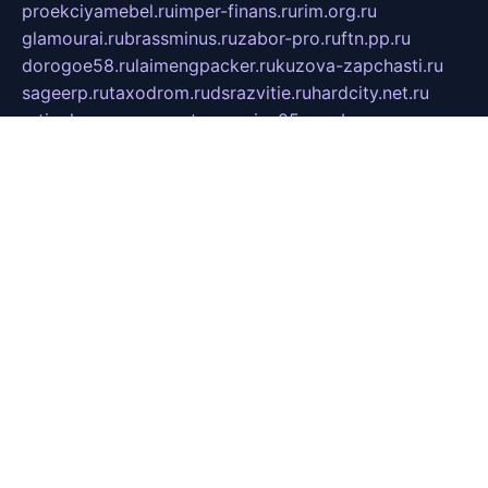
proekciyamebel.ru
imper-finans.ru
rim.org.ru
glamourai.ru
brassminus.ru
zabor-pro.ru
ftn.pp.ru
dorogoe58.ru
laimengpacker.ru
kuzova-zapchasti.ru
sageerp.ru
taxodrom.ru
dsrazvitie.ru
hardcity.net.ru
ratinghomegames.ru
topservice25.ru
gubernyan.ru
gtglasslined.ru
ii4.ru
tssport.spb.ru
andorra24.com
blackwallstreet.ru
oboimos.ru
optim-doors.com.ru
ikuch.ru
nycr.org.ru
npa21.ru
vremya-ch.spb.ru
desert000.ru
ivtorgi.ru
ifiori.ru
catalog-statei.ru
dcv.org.ru
spetsmaster174.ru
ipkameryhiseeu.ru
dum26.ru
ruspol.spb.ru
fr-opendp.ru
kam-solnyshko.ru
cheyenne-arapaho.ru
sevzapmetal.spb.ru
ted-lapidus.spb.ru
parasite-eliminator.ru
sigma-complete.ru
modernworld.ru
dama-moda.ru
eholot-group.ru
sk-nvkz.ru
DRONGOLD.RU
democratia2.ru
i-farmer.ru
mass-sport.org
jablonex.spb.ru
bookmess.ru
linkword.ru
refineua.com.ru
cs-spec.net.ru
altay-mebel.ru