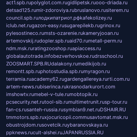
act1.spb.ru
polyglot.com.ru
gidlipetsk.ru
ooo-driada.ru
detsad125.ru
mir-zdoroviya.ru
bruslanovo.ru
siterem.ru
council.spb.ru
лодкипатриот.рф
kafekolizey.ru
iclub.net.ru
gazon-easy.ru
sugarepilekb.ru
grinox.ru
pylesostineco.ru
msts-ozarenie.ru
kameryjooan.ru
artemovskij.ru
dopler.spb.ru
aid70.ru
metall-perm.ru
ndm.msk.ru
ratingzooshop.ru
apiaccess.ru
globalautotrade.info
bezverhovskoe.ru
drsschool.ru
ZOOSMART.SPB.RU
dalakony.ru
medikijob.ru
remontt.spb.ru
photostudia.spb.ru
myragon.ru
terramia.ru
academy62.ru
gardengallereya.ru
rti.com.ru
artem-news.ru
biserinca.ru
krasnodarkurort.com
imshowtv.ru
mebel-v-tule.ru
mobtopik.ru
pcsecurity.net.ru
tool-sib.ru
multimetrunit.ru
sp-tour.ru
fan-cs.ru
santeh-russia.ru
symbian9.net.ru
DSHAIR.RU
tmmotors.spb.ru
xjocuricopii.com
musavtomat.msk.ru
obustrojdom.ru
sovetcik.ru
ybaranovskaya.ru
ppknews.ru
cult-alshei.ru
JAPANRUSSIA.RU