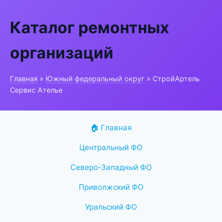
Каталог ремонтных
организаций
Главная
»
Южный федеральный округ
» СтройАртель
Сервис Ателье
🏠 Главная
Центральный ФО
Северо-Западный ФО
Приволжский ФО
Уральский ФО