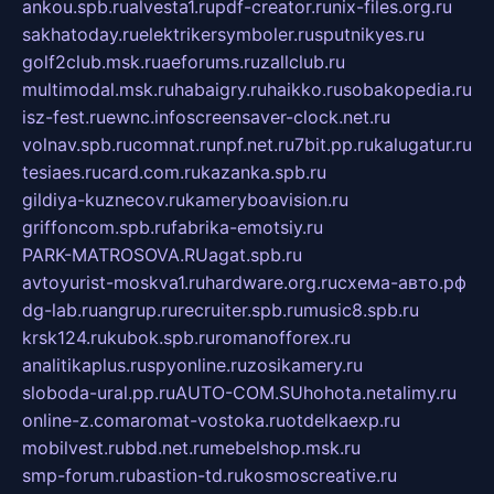
ankou.spb.ru
alvesta1.ru
pdf-creator.ru
nix-files.org.ru
sakhatoday.ru
elektrikersymboler.ru
sputnikyes.ru
golf2club.msk.ru
aeforums.ru
zallclub.ru
multimodal.msk.ru
habaigry.ru
haikko.ru
sobakopedia.ru
isz-fest.ru
ewnc.info
screensaver-clock.net.ru
volnav.spb.ru
comnat.ru
npf.net.ru
7bit.pp.ru
kalugatur.ru
tesiaes.ru
card.com.ru
kazanka.spb.ru
gildiya-kuznecov.ru
kameryboavision.ru
griffoncom.spb.ru
fabrika-emotsiy.ru
PARK-MATROSOVA.RU
agat.spb.ru
avtoyurist-moskva1.ru
hardware.org.ru
схема-авто.рф
dg-lab.ru
angrup.ru
recruiter.spb.ru
music8.spb.ru
krsk124.ru
kubok.spb.ru
romanofforex.ru
analitikaplus.ru
spyonline.ru
zosikamery.ru
sloboda-ural.pp.ru
AUTO-COM.SU
hohota.net
alimy.ru
online-z.com
aromat-vostoka.ru
otdelkaexp.ru
mobilvest.ru
bbd.net.ru
mebelshop.msk.ru
smp-forum.ru
bastion-td.ru
kosmoscreative.ru