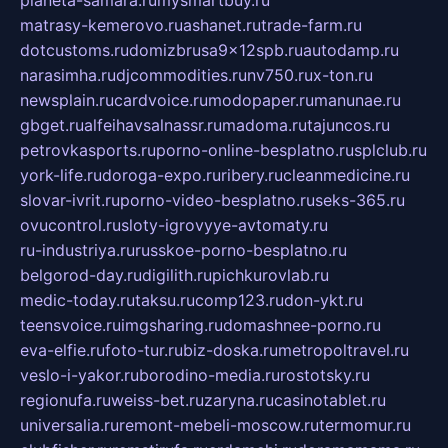
matrasy-kemerovo.ru
ashanet.ru
trade-farm.ru
dotcustoms.ru
domizbrusa9x12spb.ru
autodamp.ru
narasimha.ru
djcommodities.ru
nv750.ru
x-ton.ru
newsplain.ru
cardvoice.ru
modopaper.ru
manunae.ru
gbget.ru
alfeihavsalnassr.ru
madoma.ru
tajuncos.ru
petrovkasports.ru
porno-online-besplatno.ru
splclub.ru
york-life.ru
doroga-expo.ru
ribery.ru
cleanmedicine.ru
slovar-ivrit.ru
porno-video-besplatno.ru
seks-365.ru
ovucontrol.ru
sloty-igrovyye-avtomaty.ru
ru-industriya.ru
russkoe-porno-besplatno.ru
belgorod-day.ru
digilith.ru
pichkurovlab.ru
medic-today.ru
taksu.ru
comp123.ru
don-ykt.ru
teensvoice.ru
imgsharing.ru
domashnee-porno.ru
eva-elfie.ru
foto-tur.ru
biz-doska.ru
metropoltravel.ru
veslo-i-yakor.ru
borodino-media.ru
rostotsky.ru
regionufa.ru
weiss-bet.ru
zaryna.ru
casinotablet.ru
universalia.ru
remont-mebeli-moscow.ru
termomur.ru