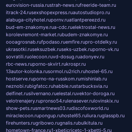
eurovision-russia.ru
strah-news.ru
freeride-team.ru
itrack-24.ru
sexshopexpress.ru
autostudiopro.ru
alabuga-cityhotel.ru
pornv.ru
atlantpereezd.ru
bud-em-znakomye.ru
a-cdc.ru
elektrostal-news.ru
korolevremont-market.ru
budem-znakomye.ru
oooagrosnab.ru
fpodaso.ru
emfire.ru
pro-otdelky.ru
ukrasotki.ru
seksuzbek.ru
seks-uzbek.ru
porno-vk.ru
sovratili.ru
olecoon.ru
vd-dosug.ru
adonyev.ru
rbc-news.ru
porno-skvirt.ru
krospr.ru
13autor-kolonka.ru
sormol.ru
2rich.ru
hostel-65.ru
hostserve.ru
porno-na-russkom.ru
mishinlab.ru
neznobi.ru
bigfatcc.ru
habble.ru
starbucksvia.ru
delfinet.ru
silvernano.ru
elestal.ru
vektor-doroga.ru
velotrenajery.ru
pronso54.ru
lenasever.ru
lovinskix.ru
show-pets.ru
smartnews03.ru
discofoxworld.ru
miraclecoon.ru
pongup.ru
hostel65.ru
liura.ru
glasspb.ru
firehunters.ru
gribowo.ru
gnalis.ru
bulkitula.ru
hometown-france.ru
1-xbeticricetc-1-xbetti-5.ru