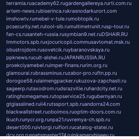
terramia.ru
academy62.ru
gardengallereya.ru
rti.com.ru
artem-news.ru
biserinca.ru
krasnodarkurort.com
imshowtv.ru
mebel-v-tule.ru
mobtopik.ru
pcsecurity.net.ru
tool-sib.ru
multimetrunit.ru
sp-tour.ru
fan-cs.ru
santeh-russia.ru
symbian9.net.ru
DSHAIR.RU
tmmotors.spb.ru
xjocuricopii.com
musavtomat.msk.ru
obustrojdom.ru
sovetcik.ru
ybaranovskaya.ru
ppknews.ru
cult-alshei.ru
JAPANRUSSIA.RU
proekciyamebel.ru
imper-finans.ru
rim.org.ru
glamourai.ru
brassminus.ru
zabor-pro.ru
ftn.pp.ru
dorogoe58.ru
laimengpacker.ru
kuzova-zapchasti.ru
sageerp.ru
taxodrom.ru
dsrazvitie.ru
hardcity.net.ru
ratinghomegames.ru
topservice25.ru
gubernyan.ru
gtglasslined.ru
ii4.ru
tssport.spb.ru
andorra24.com
blackwallstreet.ru
oboimos.ru
optim-doors.com.ru
ikuch.ru
nycr.org.ru
npa21.ru
vremya-ch.spb.ru
desert000.ru
ivtorgi.ru
ifiori.ru
catalog-statei.ru
dcv.org.ru
spetsmaster174.ru
ipkameryhiseeu.ru