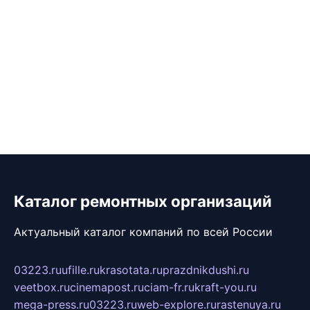
Каталог ремонтных организаций
Актуальный каталог компаний по всей России
03223.ru
ufille.ru
krasotata.ru
prazdnikdushi.ru
veetbox.ru
cinemapost.ru
ciam-fr.ru
kraft-you.ru
mega-press.ru
03223.ru
web-explore.ru
rastenuya.ru