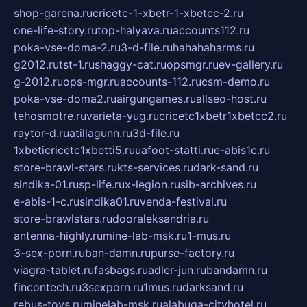
shop-garena.ru
cricetc-1-xbetr-1-xbetcc-2.ru
one-life-story.ru
top-halyava.ru
accounts112.ru
poka-vse-doma-2.ru
3-d-file.ru
hahahaharms.ru
g2012.ru
tst-1.ru
shaggy-cat.ru
opsmgr.ru
ev-gallery.ru
g-2012.ru
ops-mgr.ru
accounts-112.ru
csm-demo.ru
poka-vse-doma2.ru
airgungames.ru
allseo-host.ru
tehosmotre.ru
varieta-yug.ru
cricetc1xbetr1xbetcc2.ru
raytor-d.ru
atillagunn.ru
3d-file.ru
1xbeticricetc1xbetti5.ru
uafoot-statti.ru
e-abis1c.ru
store-brawl-stars.ru
kts-services.ru
dark-sand.ru
sindika-01.ru
sp-life.ru
x-legion.ru
sib-archives.ru
e-abis-1-c.ru
sindika01.ru
venda-festival.ru
store-brawlstars.ru
dooraleksandria.ru
antenna-highly.ru
mine-lab-msk.ru
1-mus.ru
3-sex-porn.ru
ban-damn.ru
purse-factory.ru
viagra-tablet.ru
fasbags.ru
adler-jun.ru
bandamn.ru
fincontech.ru
3sexporn.ru
1mus.ru
darksand.ru
rebus-toys.ru
minelab-msk.ru
alabuga-cityhotel.ru