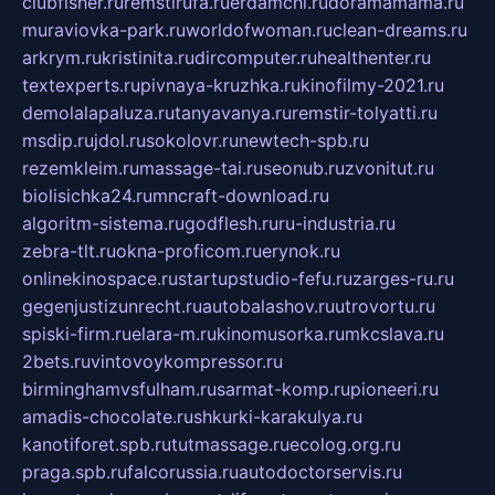
clubfisher.ru
remstirufa.ru
erdamchi.ru
doramamama.ru
muraviovka-park.ru
worldofwoman.ru
clean-dreams.ru
arkrym.ru
kristinita.ru
dircomputer.ru
healthenter.ru
textexperts.ru
pivnaya-kruzhka.ru
kinofilmy-2021.ru
demolalapaluza.ru
tanyavanya.ru
remstir-tolyatti.ru
msdip.ru
jdol.ru
sokolovr.ru
newtech-spb.ru
rezemkleim.ru
massage-tai.ru
seonub.ru
zvonitut.ru
biolisichka24.ru
mncraft-download.ru
algoritm-sistema.ru
godflesh.ru
ru-industria.ru
zebra-tlt.ru
okna-proficom.ru
erynok.ru
onlinekinospace.ru
startupstudio-fefu.ru
zarges-ru.ru
gegenjustizunrecht.ru
autobalashov.ru
utrovortu.ru
spiski-firm.ru
elara-m.ru
kinomusorka.ru
mkcslava.ru
2bets.ru
vintovoykompressor.ru
birminghamvsfulham.ru
sarmat-komp.ru
pioneeri.ru
amadis-chocolate.ru
shkurki-karakulya.ru
kanotiforet.spb.ru
tutmassage.ru
ecolog.org.ru
praga.spb.ru
falcorussia.ru
autodoctorservis.ru