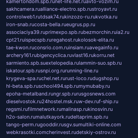
kamertondom.spb.ru
net-life.net.ru
avto-vozim.ru
sakhcamera.ru
alliance-electro.spb.ru
stroyavt.ru
controlweb1.ru
tdsak74.ru
kinzozo-ru.ru
kvotka.ru
iron-snab.ru
costa-bella.ru
eugrus.pp.ru
associaciya39.ru
primexpo.spb.ru
bezmorchin.ru
ia2.ru
cpt21.ru
ispecspb.ru
regahost.ru
kolosok-elita.ru
tae-kwon.ru
consrio.com.ru
insiam.ru
avegainfo.ru
archery161.ru
bigencyclica.ru
vlast16.ru
korru.net
sarmiento.spb.su
extelopedia.ru
lammin-suo.spb.ru
iskatour.spb.ru
snpi.org.ru
running-line.ru
krygeva-spa.ru
chel.net.ru
rust-loco.ru
dugshop.ru
hl-beta.spb.ru
school494.spb.ru
mymubaby.ru
epoha-metalband.ru
ngr.spb.ru
rusgosnews.com
dieselvostok.ru
24hostel.msk.ru
w-dev.ru
f-ship.ru
regsmi.ru
filmnetwork.ru
malinasp.ru
kinosvin.ru
h2o-salon.ru
malutkayork.ru
deltaprim.spb.ru
tango-perm.ru
gooddir.ru
sgv.su
multiki-online.com
webkrasotki.com
cherinvest.ru
detskiy-ostrov.ru