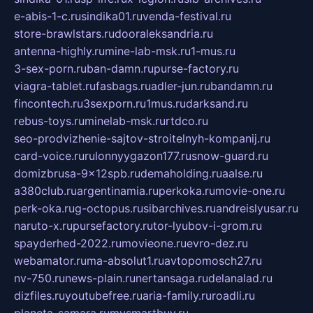
e-abis-1-c.ru
sindika01.ru
venda-festival.ru
store-brawlstars.ru
dooraleksandria.ru
antenna-highly.ru
mine-lab-msk.ru
1-mus.ru
3-sex-porn.ru
ban-damn.ru
purse-factory.ru
viagra-tablet.ru
fasbags.ru
adler-jun.ru
bandamn.ru
fincontech.ru
3sexporn.ru
1mus.ru
darksand.ru
rebus-toys.ru
minelab-msk.ru
rtdco.ru
seo-prodvizhenie-sajtov-stroitelnyh-kompanij.ru
card-voice.ru
rulonnyygazon177.ru
snow-guard.ru
domizbrusa-9x12spb.ru
demaholding.ru
aalse.ru
a380club.ru
argentinamia.ru
perkoka.ru
movie-one.ru
perk-oka.ru
g-octopus.ru
sibarchives.ru
andreislyusar.ru
naruto-x.ru
pursefactory.ru
tor-lyubov-i-grom.ru
spayderhed-2022.ru
movieone.ru
evro-dez.ru
webamator.ru
ma-absolut1.ru
avtopomosch27.ru
nv-750.ru
news-plain.ru
nertansaga.ru
delanalad.ru
dizfiles.ru
youtubefree.ru
aria-family.ru
roadli.ru
planeta-samara.ru
mysmartbuy.ru