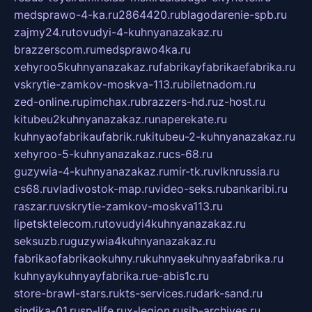
medsprawo-4-ka.ru
2864420.ru
blagodarenie-spb.ru
zajmy24.ru
tovudyi-4-kuhnyanazakaz.ru
brazzerscom.ru
medsprawo4ka.ru
xehyroo5kuhnyanazakaz.ru
fabrikayfabrikaefabrika.ru
vskrytie-zamkov-moskva-113.ru
biletnadom.ru
zed-online.ru
pimchax.ru
brazzers-hd.ru
z-host.ru
kitubeu2kuhnyanazakaz.ru
naperekate.ru
kuhnyaofabrikaufabrik.ru
kitubeu-2-kuhnyanazakaz.ru
xehyroo-5-kuhnyanazakaz.ru
cs-68.ru
guzywia-4-kuhnyanazakaz.ru
mir-tk.ru
vlknrussia.ru
cs68.ru
vladivostok-map.ru
video-seks.ru
bankaribi.ru
raszar.ru
vskrytie-zamkov-moskva113.ru
lipetsktelecom.ru
tovudyi4kuhnyanazakaz.ru
seksuzb.ru
guzywia4kuhnyanazakaz.ru
fabrikaofabrikaokuhny.ru
kuhnyaekuhnyaafabrika.ru
kuhnyaykuhnyayfabrika.ru
e-abis1c.ru
store-brawl-stars.ru
kts-services.ru
dark-sand.ru
sindika-01.ru
sp-life.ru
x-legion.ru
sib-archives.ru