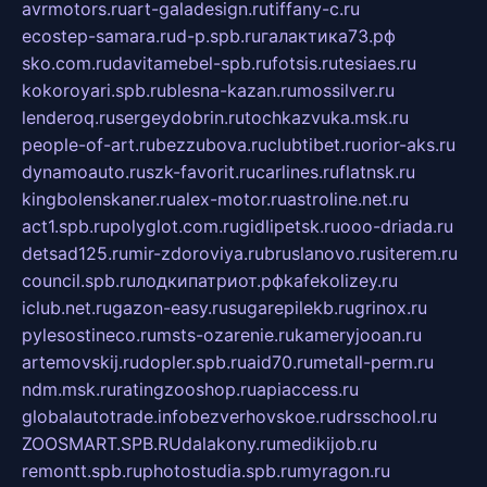
avrmotors.ru
art-galadesign.ru
tiffany-c.ru
ecostep-samara.ru
d-p.spb.ru
галактика73.рф
sko.com.ru
davitamebel-spb.ru
fotsis.ru
tesiaes.ru
kokoroyari.spb.ru
blesna-kazan.ru
mossilver.ru
lenderoq.ru
sergeydobrin.ru
tochkazvuka.msk.ru
people-of-art.ru
bezzubova.ru
clubtibet.ru
orior-aks.ru
dynamoauto.ru
szk-favorit.ru
carlines.ru
flatnsk.ru
kingbolenskaner.ru
alex-motor.ru
astroline.net.ru
act1.spb.ru
polyglot.com.ru
gidlipetsk.ru
ooo-driada.ru
detsad125.ru
mir-zdoroviya.ru
bruslanovo.ru
siterem.ru
council.spb.ru
лодкипатриот.рф
kafekolizey.ru
iclub.net.ru
gazon-easy.ru
sugarepilekb.ru
grinox.ru
pylesostineco.ru
msts-ozarenie.ru
kameryjooan.ru
artemovskij.ru
dopler.spb.ru
aid70.ru
metall-perm.ru
ndm.msk.ru
ratingzooshop.ru
apiaccess.ru
globalautotrade.info
bezverhovskoe.ru
drsschool.ru
ZOOSMART.SPB.RU
dalakony.ru
medikijob.ru
remontt.spb.ru
photostudia.spb.ru
myragon.ru