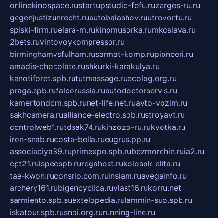
onlinekinospace.ru
startupstudio-fefu.ru
zarges-ru.ru
gegenjustizunrecht.ru
autobalashov.ru
utrovortu.ru
spiski-firm.ru
elara-m.ru
kinomusorka.ru
mkcslava.ru
2bets.ru
vintovoykompressor.ru
birminghamvsfulham.ru
sarmat-komp.ru
pioneeri.ru
amadis-chocolate.ru
shkurki-karakulya.ru
kanotiforet.spb.ru
tutmassage.ru
ecolog.org.ru
praga.spb.ru
falcorussia.ru
autodoctorservis.ru
kamertondom.spb.ru
net-life.net.ru
avto-vozim.ru
sakhcamera.ru
alliance-electro.spb.ru
stroyavt.ru
controlweb1.ru
tdsak74.ru
kinzozo-ru.ru
kvotka.ru
iron-snab.ru
costa-bella.ru
eugrus.pp.ru
associaciya39.ru
primexpo.spb.ru
bezmorchin.ru
ia2.ru
cpt21.ru
ispecspb.ru
regahost.ru
kolosok-elita.ru
tae-kwon.ru
consrio.com.ru
insiam.ru
avegainfo.ru
archery161.ru
bigencyclica.ru
vlast16.ru
korru.net
sarmiento.spb.su
extelopedia.ru
lammin-suo.spb.ru
iskatour.spb.ru
snpi.org.ru
running-line.ru