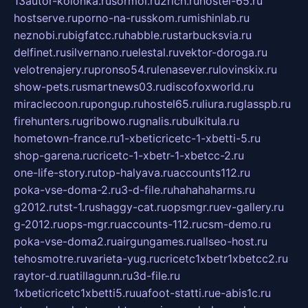
13autor-kolonka.ru
sormol.ru
2rich.ru
hostel-65.ru
hostserve.ru
porno-na-russkom.ru
mishinlab.ru
neznobi.ru
bigfatcc.ru
habble.ru
starbucksvia.ru
delfinet.ru
silvernano.ru
elestal.ru
vektor-doroga.ru
velotrenajery.ru
pronso54.ru
lenasever.ru
lovinskix.ru
show-pets.ru
smartnews03.ru
discofoxworld.ru
miraclecoon.ru
pongup.ru
hostel65.ru
liura.ru
glasspb.ru
firehunters.ru
gribowo.ru
gnalis.ru
bulkitula.ru
hometown-france.ru
1-xbeticricetc-1-xbetti-5.ru
shop-garena.ru
cricetc-1-xbetr-1-xbetcc-2.ru
one-life-story.ru
top-halyava.ru
accounts112.ru
poka-vse-doma-2.ru
3-d-file.ru
hahahaharms.ru
g2012.ru
tst-1.ru
shaggy-cat.ru
opsmgr.ru
ev-gallery.ru
g-2012.ru
ops-mgr.ru
accounts-112.ru
csm-demo.ru
poka-vse-doma2.ru
airgungames.ru
allseo-host.ru
tehosmotre.ru
varieta-yug.ru
cricetc1xbetr1xbetcc2.ru
raytor-d.ru
atillagunn.ru
3d-file.ru
1xbeticricetc1xbetti5.ru
uafoot-statti.ru
e-abis1c.ru