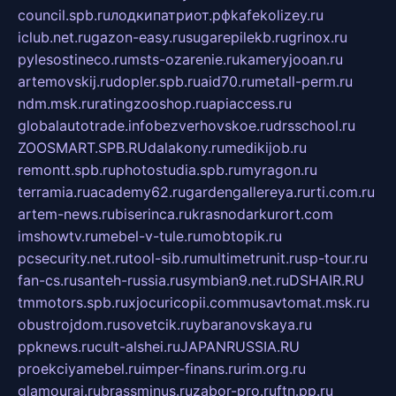
council.spb.ru
лодкипатриот.рф
kafekolizey.ru
iclub.net.ru
gazon-easy.ru
sugarepilekb.ru
grinox.ru
pylesostineco.ru
msts-ozarenie.ru
kameryjooan.ru
artemovskij.ru
dopler.spb.ru
aid70.ru
metall-perm.ru
ndm.msk.ru
ratingzooshop.ru
apiaccess.ru
globalautotrade.info
bezverhovskoe.ru
drsschool.ru
ZOOSMART.SPB.RU
dalakony.ru
medikijob.ru
remontt.spb.ru
photostudia.spb.ru
myragon.ru
terramia.ru
academy62.ru
gardengallereya.ru
rti.com.ru
artem-news.ru
biserinca.ru
krasnodarkurort.com
imshowtv.ru
mebel-v-tule.ru
mobtopik.ru
pcsecurity.net.ru
tool-sib.ru
multimetrunit.ru
sp-tour.ru
fan-cs.ru
santeh-russia.ru
symbian9.net.ru
DSHAIR.RU
tmmotors.spb.ru
xjocuricopii.com
musavtomat.msk.ru
obustrojdom.ru
sovetcik.ru
ybaranovskaya.ru
ppknews.ru
cult-alshei.ru
JAPANRUSSIA.RU
proekciyamebel.ru
imper-finans.ru
rim.org.ru
glamourai.ru
brassminus.ru
zabor-pro.ru
ftn.pp.ru