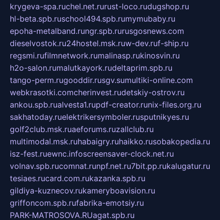
krygeva-spa.ru
chel.net.ru
rust-loco.ru
dugshop.ru
hl-beta.spb.ru
school494.spb.ru
mymubaby.ru
epoha-metalband.ru
ngr.spb.ru
rusgosnews.com
dieselvostok.ru
24hostel.msk.ru
w-dev.ru
f-ship.ru
regsmi.ru
filmnetwork.ru
malinasp.ru
kinosvin.ru
h2o-salon.ru
malutkayork.ru
deltaprim.spb.ru
tango-perm.ru
gooddir.ru
sgv.su
multiki-online.com
webkrasotki.com
cherinvest.ru
detskiy-ostrov.ru
ankou.spb.ru
alvesta1.ru
pdf-creator.ru
nix-files.org.ru
sakhatoday.ru
elektrikersymboler.ru
sputnikyes.ru
golf2club.msk.ru
aeforums.ru
zallclub.ru
multimodal.msk.ru
habaigry.ru
haikko.ru
sobakopedia.ru
isz-fest.ru
ewnc.info
screensaver-clock.net.ru
volnav.spb.ru
comnat.ru
npf.net.ru
7bit.pp.ru
kalugatur.ru
tesiaes.ru
card.com.ru
kazanka.spb.ru
gildiya-kuznecov.ru
kameryboavision.ru
griffoncom.spb.ru
fabrika-emotsiy.ru
PARK-MATROSOVA.RU
agat.spb.ru