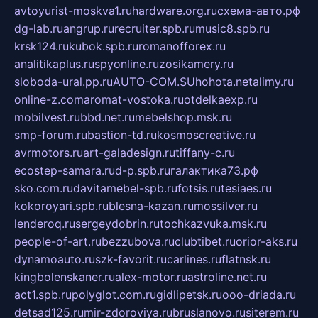
avtoyurist-moskva1.ru
hardware.org.ru
схема-авто.рф
dg-lab.ru
angrup.ru
recruiter.spb.ru
music8.spb.ru
krsk124.ru
kubok.spb.ru
romanofforex.ru
analitikaplus.ru
spyonline.ru
zosikamery.ru
sloboda-ural.pp.ru
AUTO-COM.SU
hohota.net
alimy.ru
online-z.com
aromat-vostoka.ru
otdelkaexp.ru
mobilvest.ru
bbd.net.ru
mebelshop.msk.ru
smp-forum.ru
bastion-td.ru
kosmoscreative.ru
avrmotors.ru
art-galadesign.ru
tiffany-c.ru
ecostep-samara.ru
d-p.spb.ru
галактика73.рф
sko.com.ru
davitamebel-spb.ru
fotsis.ru
tesiaes.ru
kokoroyari.spb.ru
blesna-kazan.ru
mossilver.ru
lenderoq.ru
sergeydobrin.ru
tochkazvuka.msk.ru
people-of-art.ru
bezzubova.ru
clubtibet.ru
orior-aks.ru
dynamoauto.ru
szk-favorit.ru
carlines.ru
flatnsk.ru
kingbolenskaner.ru
alex-motor.ru
astroline.net.ru
act1.spb.ru
polyglot.com.ru
gidlipetsk.ru
ooo-driada.ru
detsad125.ru
mir-zdoroviya.ru
bruslanovo.ru
siterem.ru