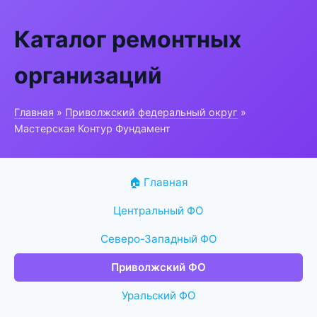
Каталог ремонтных
организаций
Главная
»
Приволжский федеральный округ
»
Мастерская Контур Фундамент
🏠 Главная
Центральный ФО
Северо-Западный ФО
Приволжский ФО
Уральский ФО