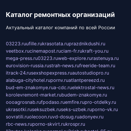
Каталог ремонтных организаций
Актуальный каталог компаний по всей России
03223.ru
ufille.ru
krasotata.ru
prazdnikdushi.ru
veetbox.ru
cinemapost.ru
ciam-fr.ru
kraft-you.ru
mega-press.ru
03223.ru
web-explore.ru
rastenuya.ru
eurovision-russia.ru
strah-news.ru
freeride-team.ru
itrack-24.ru
sexshopexpress.ru
autostudiopro.ru
alabuga-cityhotel.ru
pornv.ru
atlantpereezd.ru
bud-em-znakomye.ru
a-cdc.ru
elektrostal-news.ru
korolevremont-market.ru
budem-znakomye.ru
oooagrosnab.ru
fpodaso.ru
emfire.ru
pro-otdelky.ru
ukrasotki.ru
seksuzbek.ru
seks-uzbek.ru
porno-vk.ru
sovratili.ru
olecoon.ru
vd-dosug.ru
adonyev.ru
rbc-news.ru
porno-skvirt.ru
krospr.ru