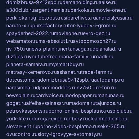
domizbrusa-9x12spb.ru
demaholding.ru
aalse.ru
a380club.ru
argentinamia.ru
perkoka.ru
movie-one.ru
perk-oka.ru
g-octopus.ru
sibarchives.ru
andreislyusar.ru
naruto-x.ru
pursefactory.ru
tor-lyubov-i-grom.ru
spayderhed-2022.ru
movieone.ru
evro-dez.ru
webamator.ru
ma-absolut1.ru
avtopomosch27.ru
nv-750.ru
news-plain.ru
nertansaga.ru
delanalad.ru
dizfiles.ru
youtubefree.ru
aria-family.ru
roadli.ru
planeta-samara.ru
mysmartbuy.ru
matrasy-kemerovo.ru
ashanet.ru
trade-farm.ru
dotcustoms.ru
domizbrusa9x12spb.ru
autodamp.ru
narasimha.ru
djcommodities.ru
nv750.ru
x-ton.ru
newsplain.ru
cardvoice.ru
modopaper.ru
manunae.ru
gbget.ru
alfeihavsalnassr.ru
madoma.ru
tajuncos.ru
petrovkasports.ru
porno-online-besplatno.ru
splclub.ru
york-life.ru
doroga-expo.ru
ribery.ru
cleanmedicine.ru
slovar-ivrit.ru
porno-video-besplatno.ru
seks-365.ru
ovucontrol.ru
sloty-igrovyye-avtomaty.ru