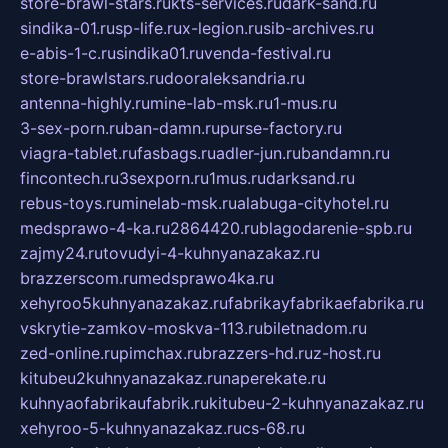
store-brawl-stars.ru
kts-services.ru
dark-sand.ru
sindika-01.ru
sp-life.ru
x-legion.ru
sib-archives.ru
e-abis-1-c.ru
sindika01.ru
venda-festival.ru
store-brawlstars.ru
dooraleksandria.ru
antenna-highly.ru
mine-lab-msk.ru
1-mus.ru
3-sex-porn.ru
ban-damn.ru
purse-factory.ru
viagra-tablet.ru
fasbags.ru
adler-jun.ru
bandamn.ru
fincontech.ru
3sexporn.ru
1mus.ru
darksand.ru
rebus-toys.ru
minelab-msk.ru
alabuga-cityhotel.ru
medsprawo-4-ka.ru
2864420.ru
blagodarenie-spb.ru
zajmy24.ru
tovudyi-4-kuhnyanazakaz.ru
brazzerscom.ru
medsprawo4ka.ru
xehyroo5kuhnyanazakaz.ru
fabrikayfabrikaefabrika.ru
vskrytie-zamkov-moskva-113.ru
biletnadom.ru
zed-online.ru
pimchax.ru
brazzers-hd.ru
z-host.ru
kitubeu2kuhnyanazakaz.ru
naperekate.ru
kuhnyaofabrikaufabrik.ru
kitubeu-2-kuhnyanazakaz.ru
xehyroo-5-kuhnyanazakaz.ru
cs-68.ru