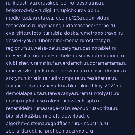
ru-industriya.ru
russkoe-porno-besplatno.ru
belgorod-day.ru
digilith.ru
pichkurovlab.ru
medic-today.ru
taksu.ru
comp123.ru
don-ykt.ru
teensvoice.ru
imgsharing.ru
domashnee-porno.ru
eva-elfie.ru
foto-tur.ru
biz-doska.ru
metropoltravel.ru
veslo-i-yakor.ru
borodino-media.ru
rostotsky.ru
regionufa.ru
weiss-bet.ru
zaryna.ru
casinotablet.ru
universalia.ru
remont-mebeli-moscow.ru
termomur.ru
clubfisher.ru
remstirufa.ru
erdamchi.ru
doramamama.ru
muraviovka-park.ru
worldofwoman.ru
clean-dreams.ru
arkrym.ru
kristinita.ru
dircomputer.ru
healthenter.ru
textexperts.ru
pivnaya-kruzhka.ru
kinofilmy-2021.ru
demolalapaluza.ru
tanyavanya.ru
remstir-tolyatti.ru
msdip.ru
jdol.ru
sokolovr.ru
newtech-spb.ru
rezemkleim.ru
massage-tai.ru
seonub.ru
zvonitut.ru
biolisichka24.ru
mncraft-download.ru
algoritm-sistema.ru
godflesh.ru
ru-industria.ru
zebra-tlt.ru
okna-proficom.ru
erynok.ru