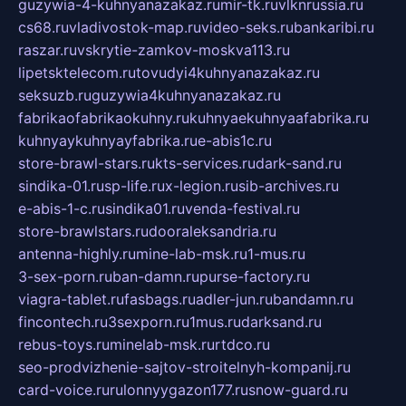
guzywia-4-kuhnyanazakaz.ru
mir-tk.ru
vlknrussia.ru
cs68.ru
vladivostok-map.ru
video-seks.ru
bankaribi.ru
raszar.ru
vskrytie-zamkov-moskva113.ru
lipetsktelecom.ru
tovudyi4kuhnyanazakaz.ru
seksuzb.ru
guzywia4kuhnyanazakaz.ru
fabrikaofabrikaokuhny.ru
kuhnyaekuhnyaafabrika.ru
kuhnyaykuhnyayfabrika.ru
e-abis1c.ru
store-brawl-stars.ru
kts-services.ru
dark-sand.ru
sindika-01.ru
sp-life.ru
x-legion.ru
sib-archives.ru
e-abis-1-c.ru
sindika01.ru
venda-festival.ru
store-brawlstars.ru
dooraleksandria.ru
antenna-highly.ru
mine-lab-msk.ru
1-mus.ru
3-sex-porn.ru
ban-damn.ru
purse-factory.ru
viagra-tablet.ru
fasbags.ru
adler-jun.ru
bandamn.ru
fincontech.ru
3sexporn.ru
1mus.ru
darksand.ru
rebus-toys.ru
minelab-msk.ru
rtdco.ru
seo-prodvizhenie-sajtov-stroitelnyh-kompanij.ru
card-voice.ru
rulonnyygazon177.ru
snow-guard.ru