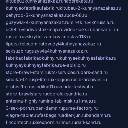
kitubeu2kuhnyanazakaz.ru
naperekate.ru
kuhnyaofabrikaufabrik.ru
kitubeu-2-kuhnyanazakaz.ru
xehyroo-5-kuhnyanazakaz.ru
cs-68.ru
guzywia-4-kuhnyanazakaz.ru
mir-tk.ru
vlknrussia.ru
cs68.ru
vladivostok-map.ru
video-seks.ru
bankaribi.ru
raszar.ru
vskrytie-zamkov-moskva113.ru
lipetsktelecom.ru
tovudyi4kuhnyanazakaz.ru
seksuzb.ru
guzywia4kuhnyanazakaz.ru
fabrikaofabrikaokuhny.ru
kuhnyaekuhnyaafabrika.ru
kuhnyaykuhnyayfabrika.ru
e-abis1c.ru
store-brawl-stars.ru
kts-services.ru
dark-sand.ru
sindika-01.ru
sp-life.ru
x-legion.ru
sib-archives.ru
e-abis-1-c.ru
sindika01.ru
venda-festival.ru
store-brawlstars.ru
dooraleksandria.ru
antenna-highly.ru
mine-lab-msk.ru
1-mus.ru
3-sex-porn.ru
ban-damn.ru
purse-factory.ru
viagra-tablet.ru
fasbags.ru
adler-jun.ru
bandamn.ru
fincontech.ru
3sexporn.ru
1mus.ru
darksand.ru