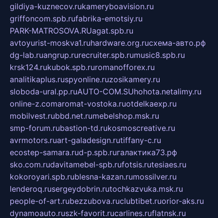
gildiya-kuznecov.ru
kameryboavision.ru
griffoncom.spb.ru
fabrika-emotsiy.ru
PARK-MATROSOVA.RU
agat.spb.ru
avtoyurist-moskva1.ru
hardware.org.ru
схема-авто.рф
dg-lab.ru
angrup.ru
recruiter.spb.ru
music8.spb.ru
krsk124.ru
kubok.spb.ru
romanofforex.ru
analitikaplus.ru
spyonline.ru
zosikamery.ru
sloboda-ural.pp.ru
AUTO-COM.SU
hohota.net
alimy.ru
online-z.com
aromat-vostoka.ru
otdelkaexp.ru
mobilvest.ru
bbd.net.ru
mebelshop.msk.ru
smp-forum.ru
bastion-td.ru
kosmoscreative.ru
avrmotors.ru
art-galadesign.ru
tiffany-c.ru
ecostep-samara.ru
d-p.spb.ru
галактика73.рф
sko.com.ru
davitamebel-spb.ru
fotsis.ru
tesiaes.ru
kokoroyari.spb.ru
blesna-kazan.ru
mossilver.ru
lenderoq.ru
sergeydobrin.ru
tochkazvuka.msk.ru
people-of-art.ru
bezzubova.ru
clubtibet.ru
orior-aks.ru
dynamoauto.ru
szk-favorit.ru
carlines.ru
flatnsk.ru