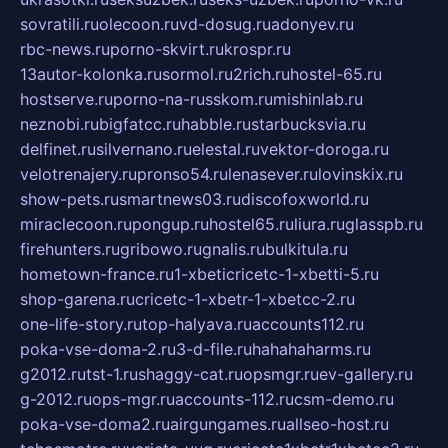
sovratili.ru
olecoon.ru
vd-dosug.ru
adonyev.ru
rbc-news.ru
porno-skvirt.ru
krospr.ru
13autor-kolonka.ru
sormol.ru
2rich.ru
hostel-65.ru
hostserve.ru
porno-na-russkom.ru
mishinlab.ru
neznobi.ru
bigfatcc.ru
habble.ru
starbucksvia.ru
delfinet.ru
silvernano.ru
elestal.ru
vektor-doroga.ru
velotrenajery.ru
pronso54.ru
lenasever.ru
lovinskix.ru
show-pets.ru
smartnews03.ru
discofoxworld.ru
miraclecoon.ru
pongup.ru
hostel65.ru
liura.ru
glasspb.ru
firehunters.ru
gribowo.ru
gnalis.ru
bulkitula.ru
hometown-france.ru
1-xbeticricetc-1-xbetti-5.ru
shop-garena.ru
cricetc-1-xbetr-1-xbetcc-2.ru
one-life-story.ru
top-halyava.ru
accounts112.ru
poka-vse-doma-2.ru
3-d-file.ru
hahahaharms.ru
g2012.ru
tst-1.ru
shaggy-cat.ru
opsmgr.ru
ev-gallery.ru
g-2012.ru
ops-mgr.ru
accounts-112.ru
csm-demo.ru
poka-vse-doma2.ru
airgungames.ru
allseo-host.ru