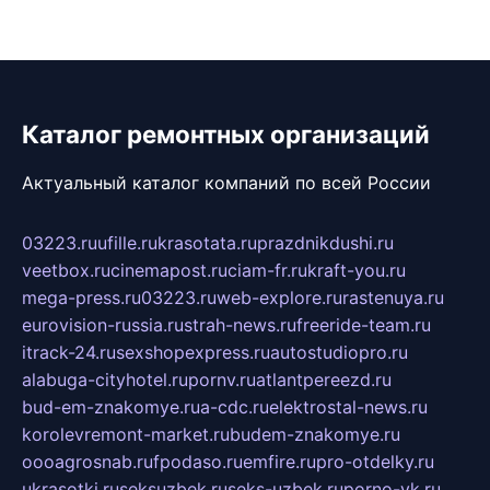
Каталог ремонтных организаций
Актуальный каталог компаний по всей России
03223.ru
ufille.ru
krasotata.ru
prazdnikdushi.ru
veetbox.ru
cinemapost.ru
ciam-fr.ru
kraft-you.ru
mega-press.ru
03223.ru
web-explore.ru
rastenuya.ru
eurovision-russia.ru
strah-news.ru
freeride-team.ru
itrack-24.ru
sexshopexpress.ru
autostudiopro.ru
alabuga-cityhotel.ru
pornv.ru
atlantpereezd.ru
bud-em-znakomye.ru
a-cdc.ru
elektrostal-news.ru
korolevremont-market.ru
budem-znakomye.ru
oooagrosnab.ru
fpodaso.ru
emfire.ru
pro-otdelky.ru
ukrasotki.ru
seksuzbek.ru
seks-uzbek.ru
porno-vk.ru