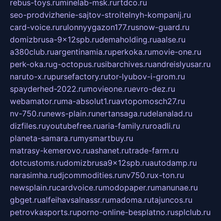
rebus-toys.ru
minelab-msk.ru
rtdco.ru
seo-prodvizhenie-sajtov-stroitelnyh-kompanij.ru
card-voice.ru
rulonnyygazon177.ru
snow-guard.ru
domizbrusa-9x12spb.ru
demaholding.ru
aalse.ru
a380club.ru
argentinamia.ru
perkoka.ru
movie-one.ru
perk-oka.ru
g-octopus.ru
sibarchives.ru
andreislyusar.ru
naruto-x.ru
pursefactory.ru
tor-lyubov-i-grom.ru
spayderhed-2022.ru
movieone.ru
evro-dez.ru
webamator.ru
ma-absolut1.ru
avtopomosch27.ru
nv-750.ru
news-plain.ru
nertansaga.ru
delanalad.ru
dizfiles.ru
youtubefree.ru
aria-family.ru
roadli.ru
planeta-samara.ru
mysmartbuy.ru
matrasy-kemerovo.ru
ashanet.ru
trade-farm.ru
dotcustoms.ru
domizbrusa9x12spb.ru
autodamp.ru
narasimha.ru
djcommodities.ru
nv750.ru
x-ton.ru
newsplain.ru
cardvoice.ru
modopaper.ru
manunae.ru
gbget.ru
alfeihavsalnassr.ru
madoma.ru
tajuncos.ru
petrovkasports.ru
porno-online-besplatno.ru
splclub.ru