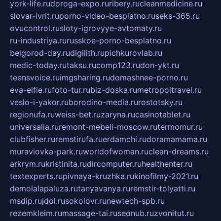
york-life.ru
doroga-expo.ru
ribery.ru
cleanmedicine.ru
slovar-ivrit.ru
porno-video-besplatno.ru
seks-365.ru
ovucontrol.ru
sloty-igrovyye-avtomaty.ru
ru-industriya.ru
russkoe-porno-besplatno.ru
belgorod-day.ru
digilith.ru
pichkurovlab.ru
medic-today.ru
taksu.ru
comp123.ru
don-ykt.ru
teensvoice.ru
imgsharing.ru
domashnee-porno.ru
eva-elfie.ru
foto-tur.ru
biz-doska.ru
metropoltravel.ru
veslo-i-yakor.ru
borodino-media.ru
rostotsky.ru
regionufa.ru
weiss-bet.ru
zaryna.ru
casinotablet.ru
universalia.ru
remont-mebeli-moscow.ru
termomur.ru
clubfisher.ru
remstirufa.ru
erdamchi.ru
doramamama.ru
muraviovka-park.ru
worldofwoman.ru
clean-dreams.ru
arkrym.ru
kristinita.ru
dircomputer.ru
healthenter.ru
textexperts.ru
pivnaya-kruzhka.ru
kinofilmy-2021.ru
demolalapaluza.ru
tanyavanya.ru
remstir-tolyatti.ru
msdip.ru
jdol.ru
sokolovr.ru
newtech-spb.ru
rezemkleim.ru
massage-tai.ru
seonub.ru
zvonitut.ru