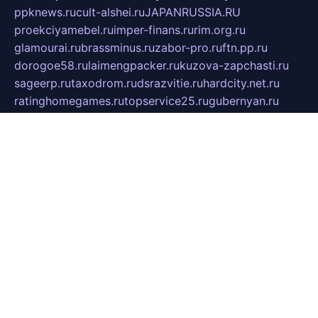
ppknews.ru
cult-alshei.ru
JAPANRUSSIA.RU
proekciyamebel.ru
imper-finans.ru
rim.org.ru
glamourai.ru
brassminus.ru
zabor-pro.ru
ftn.pp.ru
dorogoe58.ru
laimengpacker.ru
kuzova-zapchasti.ru
sageerp.ru
taxodrom.ru
dsrazvitie.ru
hardcity.net.ru
ratinghomegames.ru
topservice25.ru
gubernyan.ru
gtglasslined.ru
ii4.ru
tssport.spb.ru
andorra24.com
blackwallstreet.ru
oboimos.ru
optim-doors.com.ru
ikuch.ru
nycr.org.ru
npa21.ru
vremya-ch.spb.ru
desert000.ru
ivtorgi.ru
ifiori.ru
catalog-statei.ru
dcv.org.ru
spetsmaster174.ru
ipkameryhiseeu.ru
dum26.ru
ruspol.spb.ru
fr-opendp.ru
kam-solnyshko.ru
cheyenne-arapaho.ru
sevzapmetal.spb.ru
ted-lapidus.spb.ru
parasite-eliminator.ru
sigma-complete.ru
modernworld.ru
dama-moda.ru
eholot-group.ru
sk-nvkz.ru
DRONGOLD.RU
democratia2.ru
i-farmer.ru
mass-sport.org
jablonex.spb.ru
bookmess.ru
linkword.ru