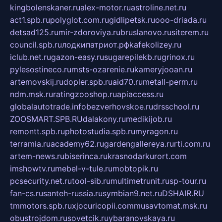
kingbolenskaner.ru
alex-motor.ru
astroline.net.ru
act1.spb.ru
polyglot.com.ru
gidlipetsk.ru
ooo-driada.ru
detsad125.ru
mir-zdoroviya.ru
bruslanovo.ru
siterem.ru
council.spb.ru
лодкипатриот.рф
kafekolizey.ru
iclub.net.ru
gazon-easy.ru
sugarepilekb.ru
grinox.ru
pylesostineco.ru
msts-ozarenie.ru
kameryjooan.ru
artemovskij.ru
dopler.spb.ru
aid70.ru
metall-perm.ru
ndm.msk.ru
ratingzooshop.ru
apiaccess.ru
globalautotrade.info
bezverhovskoe.ru
drsschool.ru
ZOOSMART.SPB.RU
dalakony.ru
medikijob.ru
remontt.spb.ru
photostudia.spb.ru
myragon.ru
terramia.ru
academy62.ru
gardengallereya.ru
rti.com.ru
artem-news.ru
biserinca.ru
krasnodarkurort.com
imshowtv.ru
mebel-v-tule.ru
mobtopik.ru
pcsecurity.net.ru
tool-sib.ru
multimetrunit.ru
sp-tour.ru
fan-cs.ru
santeh-russia.ru
symbian9.net.ru
DSHAIR.RU
tmmotors.spb.ru
xjocuricopii.com
musavtomat.msk.ru
obustrojdom.ru
sovetcik.ru
ybaranovskaya.ru