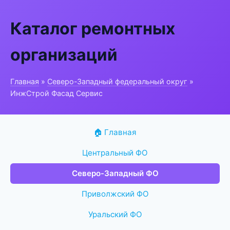
Каталог ремонтных
организаций
Главная
»
Северо-Западный федеральный округ
»
ИнжСтрой Фасад Сервис
🏠 Главная
Центральный ФО
Северо-Западный ФО
Приволжский ФО
Уральский ФО