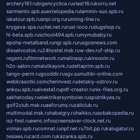
archery161.ru
bigencyclica.ru
vlast16.ru
korru.net
sarmiento.spb.su
extelopedia.ru
lammin-suo.spb.ru
iskatour.spb.ru
snpi.org.ru
running-line.ru
krygeva-spa.ru
chel.net.ru
rust-loco.ru
dugshop.ru
hl-beta.spb.ru
school494.spb.ru
mymubaby.ru
epoha-metalband.ru
ngr.spb.ru
rusgosnews.com
dieselvostok.ru
24hostel.msk.ru
w-dev.ru
f-ship.ru
regsmi.ru
filmnetwork.ru
malinasp.ru
kinosvin.ru
h2o-salon.ru
malutkayork.ru
deltaprim.spb.ru
tango-perm.ru
gooddir.ru
sgv.su
multiki-online.com
webkrasotki.com
cherinvest.ru
detskiy-ostrov.ru
ankou.spb.ru
alvesta1.ru
pdf-creator.ru
nix-files.org.ru
sakhatoday.ru
elektrikersymboler.ru
sputnikyes.ru
golf2club.msk.ru
aeforums.ru
zallclub.ru
multimodal.msk.ru
habaigry.ru
haikko.ru
sobakopedia.ru
isz-fest.ru
ewnc.info
screensaver-clock.net.ru
volnav.spb.ru
comnat.ru
npf.net.ru
7bit.pp.ru
kalugatur.ru
tesiaes.ru
card.com.ru
kazanka.spb.ru