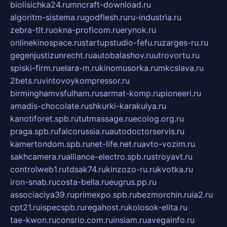
biolisichka24.ru
mncraft-download.ru
algoritm-sistema.ru
godflesh.ru
ru-industria.ru
zebra-tlt.ru
okna-proficom.ru
erynok.ru
onlinekinospace.ru
startupstudio-fefu.ru
zarges-ru.ru
gegenjustizunrecht.ru
autobalashov.ru
utrovortu.ru
spiski-firm.ru
elara-m.ru
kinomusorka.ru
mkcslava.ru
2bets.ru
vintovoykompressor.ru
birminghamvsfulham.ru
sarmat-komp.ru
pioneeri.ru
amadis-chocolate.ru
shkurki-karakulya.ru
kanotiforet.spb.ru
tutmassage.ru
ecolog.org.ru
praga.spb.ru
falcorussia.ru
autodoctorservis.ru
kamertondom.spb.ru
net-life.net.ru
avto-vozim.ru
sakhcamera.ru
alliance-electro.spb.ru
stroyavt.ru
controlweb1.ru
tdsak74.ru
kinzozo-ru.ru
kvotka.ru
iron-snab.ru
costa-bella.ru
eugrus.pp.ru
associaciya39.ru
primexpo.spb.ru
bezmorchin.ru
ia2.ru
cpt21.ru
ispecspb.ru
regahost.ru
kolosok-elita.ru
tae-kwon.ru
consrio.com.ru
insiam.ru
avegainfo.ru