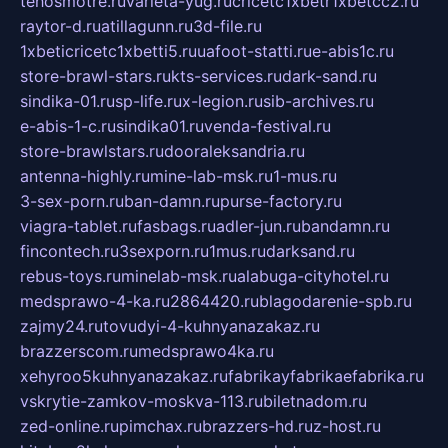
tehosmotre.ru
varieta-yug.ru
cricetc1xbetr1xbetcc2.ru
raytor-d.ru
atillagunn.ru
3d-file.ru
1xbeticricetc1xbetti5.ru
uafoot-statti.ru
e-abis1c.ru
store-brawl-stars.ru
kts-services.ru
dark-sand.ru
sindika-01.ru
sp-life.ru
x-legion.ru
sib-archives.ru
e-abis-1-c.ru
sindika01.ru
venda-festival.ru
store-brawlstars.ru
dooraleksandria.ru
antenna-highly.ru
mine-lab-msk.ru
1-mus.ru
3-sex-porn.ru
ban-damn.ru
purse-factory.ru
viagra-tablet.ru
fasbags.ru
adler-jun.ru
bandamn.ru
fincontech.ru
3sexporn.ru
1mus.ru
darksand.ru
rebus-toys.ru
minelab-msk.ru
alabuga-cityhotel.ru
medsprawo-4-ka.ru
2864420.ru
blagodarenie-spb.ru
zajmy24.ru
tovudyi-4-kuhnyanazakaz.ru
brazzerscom.ru
medsprawo4ka.ru
xehyroo5kuhnyanazakaz.ru
fabrikayfabrikaefabrika.ru
vskrytie-zamkov-moskva-113.ru
biletnadom.ru
zed-online.ru
pimchax.ru
brazzers-hd.ru
z-host.ru