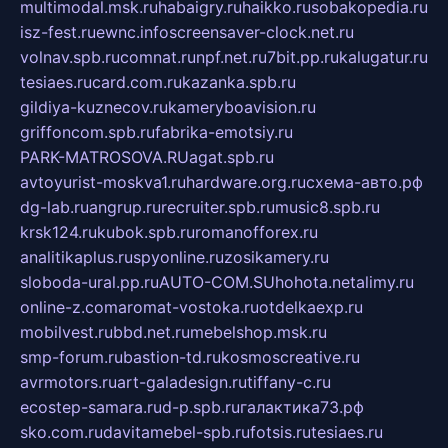
multimodal.msk.ru
habaigry.ru
haikko.ru
sobakopedia.ru
isz-fest.ru
ewnc.info
screensaver-clock.net.ru
volnav.spb.ru
comnat.ru
npf.net.ru
7bit.pp.ru
kalugatur.ru
tesiaes.ru
card.com.ru
kazanka.spb.ru
gildiya-kuznecov.ru
kameryboavision.ru
griffoncom.spb.ru
fabrika-emotsiy.ru
PARK-MATROSOVA.RU
agat.spb.ru
avtoyurist-moskva1.ru
hardware.org.ru
схема-авто.рф
dg-lab.ru
angrup.ru
recruiter.spb.ru
music8.spb.ru
krsk124.ru
kubok.spb.ru
romanofforex.ru
analitikaplus.ru
spyonline.ru
zosikamery.ru
sloboda-ural.pp.ru
AUTO-COM.SU
hohota.net
alimy.ru
online-z.com
aromat-vostoka.ru
otdelkaexp.ru
mobilvest.ru
bbd.net.ru
mebelshop.msk.ru
smp-forum.ru
bastion-td.ru
kosmoscreative.ru
avrmotors.ru
art-galadesign.ru
tiffany-c.ru
ecostep-samara.ru
d-p.spb.ru
галактика73.рф
sko.com.ru
davitamebel-spb.ru
fotsis.ru
tesiaes.ru