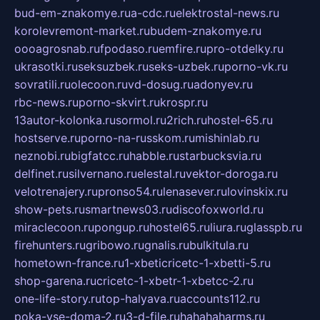
bud-em-znakomye.ru
a-cdc.ru
elektrostal-news.ru
korolevremont-market.ru
budem-znakomye.ru
oooagrosnab.ru
fpodaso.ru
emfire.ru
pro-otdelky.ru
ukrasotki.ru
seksuzbek.ru
seks-uzbek.ru
porno-vk.ru
sovratili.ru
olecoon.ru
vd-dosug.ru
adonyev.ru
rbc-news.ru
porno-skvirt.ru
krospr.ru
13autor-kolonka.ru
sormol.ru
2rich.ru
hostel-65.ru
hostserve.ru
porno-na-russkom.ru
mishinlab.ru
neznobi.ru
bigfatcc.ru
habble.ru
starbucksvia.ru
delfinet.ru
silvernano.ru
elestal.ru
vektor-doroga.ru
velotrenajery.ru
pronso54.ru
lenasever.ru
lovinskix.ru
show-pets.ru
smartnews03.ru
discofoxworld.ru
miraclecoon.ru
pongup.ru
hostel65.ru
liura.ru
glasspb.ru
firehunters.ru
gribowo.ru
gnalis.ru
bulkitula.ru
hometown-france.ru
1-xbeticricetc-1-xbetti-5.ru
shop-garena.ru
cricetc-1-xbetr-1-xbetcc-2.ru
one-life-story.ru
top-halyava.ru
accounts112.ru
poka-vse-doma-2.ru
3-d-file.ru
hahahaharms.ru