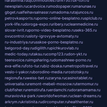
narasimha.ru
djcommodities.ru
nv750.ru
x-ton.ru
newsplain.ru
cardvoice.ru
modopaper.ru
manunae.ru
gbget.ru
alfeihavsalnassr.ru
madoma.ru
tajuncos.ru
petrovkasports.ru
porno-online-besplatno.ru
splclub.ru
york-life.ru
doroga-expo.ru
ribery.ru
cleanmedicine.ru
slovar-ivrit.ru
porno-video-besplatno.ru
seks-365.ru
ovucontrol.ru
sloty-igrovyye-avtomaty.ru
ru-industriya.ru
russkoe-porno-besplatno.ru
belgorod-day.ru
digilith.ru
pichkurovlab.ru
medic-today.ru
taksu.ru
comp123.ru
don-ykt.ru
teensvoice.ru
imgsharing.ru
domashnee-porno.ru
eva-elfie.ru
foto-tur.ru
biz-doska.ru
metropoltravel.ru
veslo-i-yakor.ru
borodino-media.ru
rostotsky.ru
regionufa.ru
weiss-bet.ru
zaryna.ru
casinotablet.ru
universalia.ru
remont-mebeli-moscow.ru
termomur.ru
clubfisher.ru
remstirufa.ru
erdamchi.ru
doramamama.ru
muraviovka-park.ru
worldofwoman.ru
clean-dreams.ru
arkrym.ru
kristinita.ru
dircomputer.ru
healthenter.ru