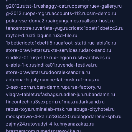
g2012.ru
tst-1.ru
shaggy-cat.ru
opsmgr.ru
ev-gallery.ru
g-2012.ru
ops-mgr.ru
accounts-112.ru
csm-demo.ru
poka-vse-doma2.ru
airgungames.ru
allseo-host.ru
tehosmotre.ru
varieta-yug.ru
cricetc1xbetr1xbetcc2.ru
raytor-d.ru
atillagunn.ru
3d-file.ru
1xbeticricetc1xbetti5.ru
uafoot-statti.ru
e-abis1c.ru
store-brawl-stars.ru
kts-services.ru
dark-sand.ru
sindika-01.ru
sp-life.ru
x-legion.ru
sib-archives.ru
e-abis-1-c.ru
sindika01.ru
venda-festival.ru
store-brawlstars.ru
dooraleksandria.ru
antenna-highly.ru
mine-lab-msk.ru
1-mus.ru
3-sex-porn.ru
ban-damn.ru
purse-factory.ru
viagra-tablet.ru
fasbags.ru
adler-jun.ru
bandamn.ru
fincontech.ru
3sexporn.ru
1mus.ru
darksand.ru
rebus-toys.ru
minelab-msk.ru
alabuga-cityhotel.ru
medsprawo-4-ka.ru
2864420.ru
blagodarenie-spb.ru
zajmy24.ru
tovudyi-4-kuhnyanazakaz.ru
brazzerscom.ru
medsprawo4ka.ru