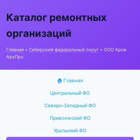
Каталог ремонтных
организаций
Главная
»
Сибирский федеральный округ
» ООО Кров
АрхПро
🏠 Главная
Центральный ФО
Северо-Западный ФО
Приволжский ФО
Уральский ФО