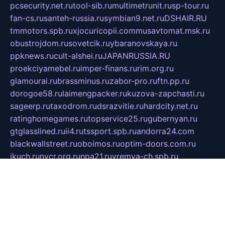
pcsecurity.net.ru
tool-sib.ru
multimetrunit.ru
sp-tour.ru
fan-cs.ru
santeh-russia.ru
symbian9.net.ru
DSHAIR.RU
tmmotors.spb.ru
xjocuricopii.com
musavtomat.msk.ru
obustrojdom.ru
sovetcik.ru
ybaranovskaya.ru
ppknews.ru
cult-alshei.ru
JAPANRUSSIA.RU
proekciyamebel.ru
imper-finans.ru
rim.org.ru
glamourai.ru
brassminus.ru
zabor-pro.ru
ftn.pp.ru
dorogoe58.ru
laimengpacker.ru
kuzova-zapchasti.ru
sageerp.ru
taxodrom.ru
dsrazvitie.ru
hardcity.net.ru
ratinghomegames.ru
topservice25.ru
gubernyan.ru
gtglasslined.ru
ii4.ru
tssport.spb.ru
andorra24.com
blackwallstreet.ru
oboimos.ru
optim-doors.com.ru
ikuch.ru
nycr.org.ru
npa21.ru
vremya-ch.spb.ru
desert000.ru
ivtorgi.ru
ifiori.ru
catalog-statei.ru
dcv.org.ru
spetsmaster174.ru
ipkameryhiseeu.ru
dum26.ru
ruspol.spb.ru
fr-opendp.ru
kam-solnyshko.ru
cheyenne-arapaho.ru
sevzapmetal.spb.ru
ted-lapidus.spb.ru
parasite-eliminator.ru