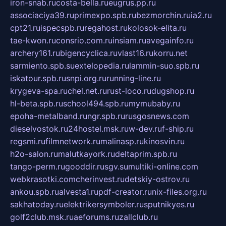
iron-snab.ru
costa-bella.ru
eugrus.pp.ru
associaciya39.ru
primexpo.spb.ru
bezmorchin.ru
ia2.ru
cpt21.ru
ispecspb.ru
regahost.ru
kolosok-elita.ru
tae-kwon.ru
consrio.com.ru
insiam.ru
avegainfo.ru
archery161.ru
bigencyclica.ru
vlast16.ru
korru.net
sarmiento.spb.su
extelopedia.ru
lammin-suo.spb.ru
iskatour.spb.ru
snpi.org.ru
running-line.ru
krygeva-spa.ru
chel.net.ru
rust-loco.ru
dugshop.ru
hl-beta.spb.ru
school494.spb.ru
mymubaby.ru
epoha-metalband.ru
ngr.spb.ru
rusgosnews.com
dieselvostok.ru
24hostel.msk.ru
w-dev.ru
f-ship.ru
regsmi.ru
filmnetwork.ru
malinasp.ru
kinosvin.ru
h2o-salon.ru
malutkayork.ru
deltaprim.spb.ru
tango-perm.ru
gooddir.ru
sgv.su
multiki-online.com
webkrasotki.com
cherinvest.ru
detskiy-ostrov.ru
ankou.spb.ru
alvesta1.ru
pdf-creator.ru
nix-files.org.ru
sakhatoday.ru
elektrikersymboler.ru
sputnikyes.ru
golf2club.msk.ru
aeforums.ru
zallclub.ru