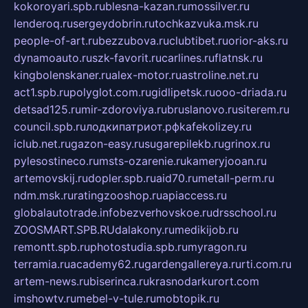
kokoroyari.spb.ru
blesna-kazan.ru
mossilver.ru
lenderoq.ru
sergeydobrin.ru
tochkazvuka.msk.ru
people-of-art.ru
bezzubova.ru
clubtibet.ru
orior-aks.ru
dynamoauto.ru
szk-favorit.ru
carlines.ru
flatnsk.ru
kingbolenskaner.ru
alex-motor.ru
astroline.net.ru
act1.spb.ru
polyglot.com.ru
gidlipetsk.ru
ooo-driada.ru
detsad125.ru
mir-zdoroviya.ru
bruslanovo.ru
siterem.ru
council.spb.ru
лодкипатриот.рф
kafekolizey.ru
iclub.net.ru
gazon-easy.ru
sugarepilekb.ru
grinox.ru
pylesostineco.ru
msts-ozarenie.ru
kameryjooan.ru
artemovskij.ru
dopler.spb.ru
aid70.ru
metall-perm.ru
ndm.msk.ru
ratingzooshop.ru
apiaccess.ru
globalautotrade.info
bezverhovskoe.ru
drsschool.ru
ZOOSMART.SPB.RU
dalakony.ru
medikijob.ru
remontt.spb.ru
photostudia.spb.ru
myragon.ru
terramia.ru
academy62.ru
gardengallereya.ru
rti.com.ru
artem-news.ru
biserinca.ru
krasnodarkurort.com
imshowtv.ru
mebel-v-tule.ru
mobtopik.ru