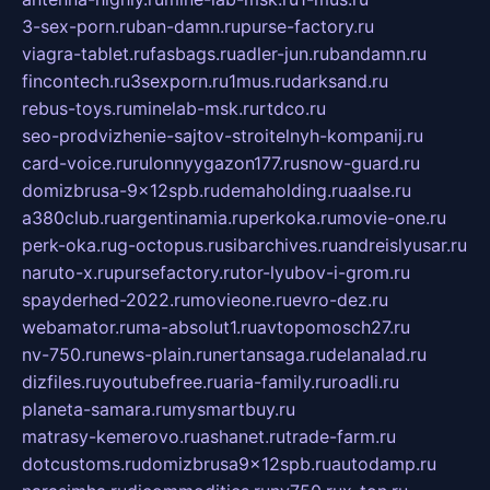
3-sex-porn.ru
ban-damn.ru
purse-factory.ru
viagra-tablet.ru
fasbags.ru
adler-jun.ru
bandamn.ru
fincontech.ru
3sexporn.ru
1mus.ru
darksand.ru
rebus-toys.ru
minelab-msk.ru
rtdco.ru
seo-prodvizhenie-sajtov-stroitelnyh-kompanij.ru
card-voice.ru
rulonnyygazon177.ru
snow-guard.ru
domizbrusa-9x12spb.ru
demaholding.ru
aalse.ru
a380club.ru
argentinamia.ru
perkoka.ru
movie-one.ru
perk-oka.ru
g-octopus.ru
sibarchives.ru
andreislyusar.ru
naruto-x.ru
pursefactory.ru
tor-lyubov-i-grom.ru
spayderhed-2022.ru
movieone.ru
evro-dez.ru
webamator.ru
ma-absolut1.ru
avtopomosch27.ru
nv-750.ru
news-plain.ru
nertansaga.ru
delanalad.ru
dizfiles.ru
youtubefree.ru
aria-family.ru
roadli.ru
planeta-samara.ru
mysmartbuy.ru
matrasy-kemerovo.ru
ashanet.ru
trade-farm.ru
dotcustoms.ru
domizbrusa9x12spb.ru
autodamp.ru