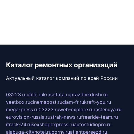
Каталог ремонтных организаций
Актуальный каталог компаний по всей России
03223.ru
ufille.ru
krasotata.ru
prazdnikdushi.ru
veetbox.ru
cinemapost.ru
ciam-fr.ru
kraft-you.ru
mega-press.ru
03223.ru
web-explore.ru
rastenuya.ru
eurovision-russia.ru
strah-news.ru
freeride-team.ru
itrack-24.ru
sexshopexpress.ru
autostudiopro.ru
alabuga-cityhotel.ru
pornv.ru
atlantpereezd.ru