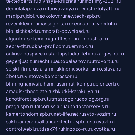
textexperts.ru
pivnaya-kruzhka.ru
kinofilmy-2021.ru
demolalapaluza.ru
tanyavanya.ru
remstir-tolyatti.ru
msdip.ru
jdol.ru
sokolovr.ru
newtech-spb.ru
rezemkleim.ru
massage-tai.ru
seonub.ru
zvonitut.ru
biolisichka24.ru
mncraft-download.ru
algoritm-sistema.ru
godflesh.ru
ru-industria.ru
zebra-tlt.ru
okna-proficom.ru
erynok.ru
onlinekinospace.ru
startupstudio-fefu.ru
zarges-ru.ru
gegenjustizunrecht.ru
autobalashov.ru
utrovortu.ru
spiski-firm.ru
elara-m.ru
kinomusorka.ru
mkcslava.ru
2bets.ru
vintovoykompressor.ru
birminghamvsfulham.ru
sarmat-komp.ru
pioneeri.ru
amadis-chocolate.ru
shkurki-karakulya.ru
kanotiforet.spb.ru
tutmassage.ru
ecolog.org.ru
praga.spb.ru
falcorussia.ru
autodoctorservis.ru
kamertondom.spb.ru
net-life.net.ru
avto-vozim.ru
sakhcamera.ru
alliance-electro.spb.ru
stroyavt.ru
controlweb1.ru
tdsak74.ru
kinzozo-ru.ru
kvotka.ru