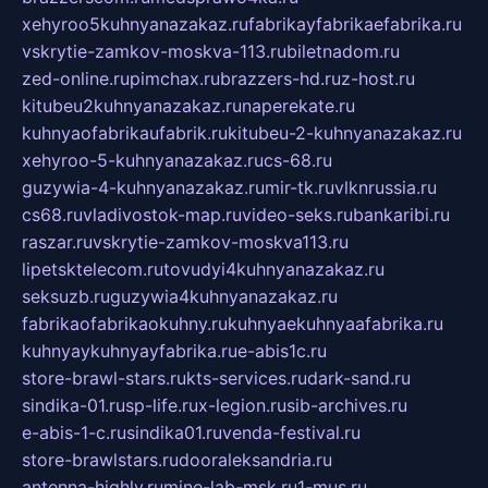
xehyroo5kuhnyanazakaz.ru
fabrikayfabrikaefabrika.ru
vskrytie-zamkov-moskva-113.ru
biletnadom.ru
zed-online.ru
pimchax.ru
brazzers-hd.ru
z-host.ru
kitubeu2kuhnyanazakaz.ru
naperekate.ru
kuhnyaofabrikaufabrik.ru
kitubeu-2-kuhnyanazakaz.ru
xehyroo-5-kuhnyanazakaz.ru
cs-68.ru
guzywia-4-kuhnyanazakaz.ru
mir-tk.ru
vlknrussia.ru
cs68.ru
vladivostok-map.ru
video-seks.ru
bankaribi.ru
raszar.ru
vskrytie-zamkov-moskva113.ru
lipetsktelecom.ru
tovudyi4kuhnyanazakaz.ru
seksuzb.ru
guzywia4kuhnyanazakaz.ru
fabrikaofabrikaokuhny.ru
kuhnyaekuhnyaafabrika.ru
kuhnyaykuhnyayfabrika.ru
e-abis1c.ru
store-brawl-stars.ru
kts-services.ru
dark-sand.ru
sindika-01.ru
sp-life.ru
x-legion.ru
sib-archives.ru
e-abis-1-c.ru
sindika01.ru
venda-festival.ru
store-brawlstars.ru
dooraleksandria.ru
antenna-highly.ru
mine-lab-msk.ru
1-mus.ru