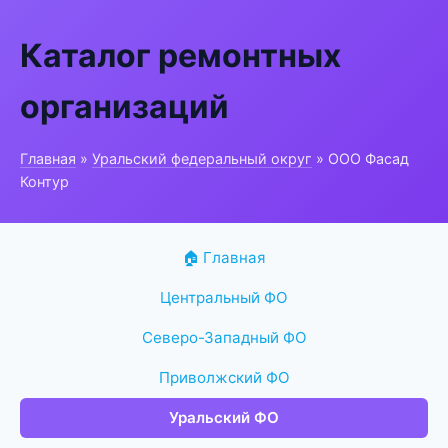
Каталог ремонтных
организаций
Главная
»
Уральский федеральный округ
» ООО Фасад
Контур
🏠 Главная
Центральный ФО
Северо-Западный ФО
Приволжский ФО
Уральский ФО