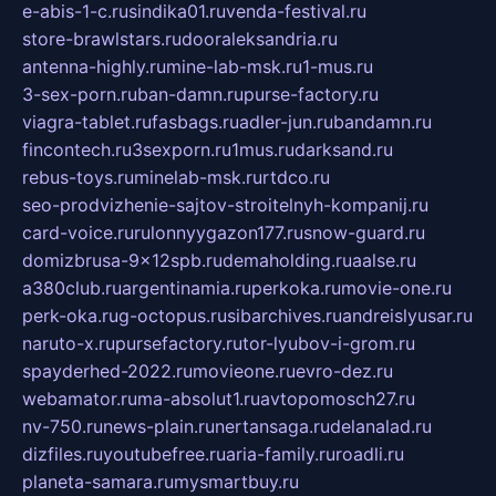
e-abis-1-c.ru
sindika01.ru
venda-festival.ru
store-brawlstars.ru
dooraleksandria.ru
antenna-highly.ru
mine-lab-msk.ru
1-mus.ru
3-sex-porn.ru
ban-damn.ru
purse-factory.ru
viagra-tablet.ru
fasbags.ru
adler-jun.ru
bandamn.ru
fincontech.ru
3sexporn.ru
1mus.ru
darksand.ru
rebus-toys.ru
minelab-msk.ru
rtdco.ru
seo-prodvizhenie-sajtov-stroitelnyh-kompanij.ru
card-voice.ru
rulonnyygazon177.ru
snow-guard.ru
domizbrusa-9x12spb.ru
demaholding.ru
aalse.ru
a380club.ru
argentinamia.ru
perkoka.ru
movie-one.ru
perk-oka.ru
g-octopus.ru
sibarchives.ru
andreislyusar.ru
naruto-x.ru
pursefactory.ru
tor-lyubov-i-grom.ru
spayderhed-2022.ru
movieone.ru
evro-dez.ru
webamator.ru
ma-absolut1.ru
avtopomosch27.ru
nv-750.ru
news-plain.ru
nertansaga.ru
delanalad.ru
dizfiles.ru
youtubefree.ru
aria-family.ru
roadli.ru
planeta-samara.ru
mysmartbuy.ru