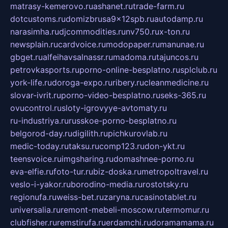
matrasy-kemerovo.ru
ashanet.ru
trade-farm.ru
dotcustoms.ru
domizbrusa9x12spb.ru
autodamp.ru
narasimha.ru
djcommodities.ru
nv750.ru
x-ton.ru
newsplain.ru
cardvoice.ru
modopaper.ru
manunae.ru
gbget.ru
alfeihavsalnassr.ru
madoma.ru
tajuncos.ru
petrovkasports.ru
porno-online-besplatno.ru
splclub.ru
york-life.ru
doroga-expo.ru
ribery.ru
cleanmedicine.ru
slovar-ivrit.ru
porno-video-besplatno.ru
seks-365.ru
ovucontrol.ru
sloty-igrovyye-avtomaty.ru
ru-industriya.ru
russkoe-porno-besplatno.ru
belgorod-day.ru
digilith.ru
pichkurovlab.ru
medic-today.ru
taksu.ru
comp123.ru
don-ykt.ru
teensvoice.ru
imgsharing.ru
domashnee-porno.ru
eva-elfie.ru
foto-tur.ru
biz-doska.ru
metropoltravel.ru
veslo-i-yakor.ru
borodino-media.ru
rostotsky.ru
regionufa.ru
weiss-bet.ru
zaryna.ru
casinotablet.ru
universalia.ru
remont-mebeli-moscow.ru
termomur.ru
clubfisher.ru
remstirufa.ru
erdamchi.ru
doramamama.ru