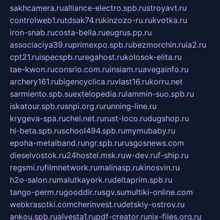
sakhcamera.ru
alliance-electro.spb.ru
stroyavt.ru
controlweb1.ru
tdsak74.ru
kinzozo-ru.ru
kvotka.ru
iron-snab.ru
costa-bella.ru
eugrus.pp.ru
associaciya39.ru
primexpo.spb.ru
bezmorchin.ru
ia2.ru
cpt21.ru
ispecspb.ru
regahost.ru
kolosok-elita.ru
tae-kwon.ru
consrio.com.ru
insiam.ru
avegainfo.ru
archery161.ru
bigencyclica.ru
vlast16.ru
korru.net
sarmiento.spb.su
extelopedia.ru
lammin-suo.spb.ru
iskatour.spb.ru
snpi.org.ru
running-line.ru
krygeva-spa.ru
chel.net.ru
rust-loco.ru
dugshop.ru
hl-beta.spb.ru
school494.spb.ru
mymubaby.ru
epoha-metalband.ru
ngr.spb.ru
rusgosnews.com
dieselvostok.ru
24hostel.msk.ru
w-dev.ru
f-ship.ru
regsmi.ru
filmnetwork.ru
malinasp.ru
kinosvin.ru
h2o-salon.ru
malutkayork.ru
deltaprim.spb.ru
tango-perm.ru
gooddir.ru
sgv.su
multiki-online.com
webkrasotki.com
cherinvest.ru
detskiy-ostrov.ru
ankou.spb.ru
alvesta1.ru
pdf-creator.ru
nix-files.org.ru