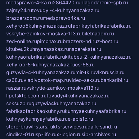
medsprawo-4-ka.ru
2864420.ru
blagodarenie-spb.ru
zajmy24.ru
tovudyi-4-kuhnyanazakaz.ru
brazzerscom.ru
medsprawo4ka.ru
xehyroo5kuhnyanazakaz.ru
fabrikayfabrikaefabrika.ru
vskrytie-zamkov-moskva-113.ru
biletnadom.ru
zed-online.ru
pimchax.ru
brazzers-hd.ru
z-host.ru
kitubeu2kuhnyanazakaz.ru
naperekate.ru
kuhnyaofabrikaufabrik.ru
kitubeu-2-kuhnyanazakaz.ru
xehyroo-5-kuhnyanazakaz.ru
cs-68.ru
guzywia-4-kuhnyanazakaz.ru
mir-tk.ru
vlknrussia.ru
cs68.ru
vladivostok-map.ru
video-seks.ru
bankaribi.ru
raszar.ru
vskrytie-zamkov-moskva113.ru
lipetsktelecom.ru
tovudyi4kuhnyanazakaz.ru
seksuzb.ru
guzywia4kuhnyanazakaz.ru
fabrikaofabrikaokuhny.ru
kuhnyaekuhnyaafabrika.ru
kuhnyaykuhnyayfabrika.ru
e-abis1c.ru
store-brawl-stars.ru
kts-services.ru
dark-sand.ru
sindika-01.ru
sp-life.ru
x-legion.ru
sib-archives.ru