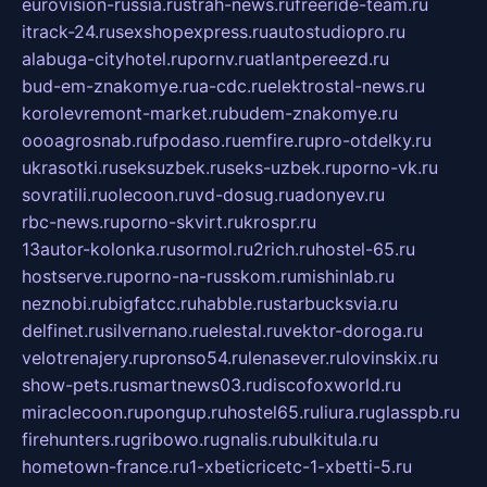
eurovision-russia.ru
strah-news.ru
freeride-team.ru
itrack-24.ru
sexshopexpress.ru
autostudiopro.ru
alabuga-cityhotel.ru
pornv.ru
atlantpereezd.ru
bud-em-znakomye.ru
a-cdc.ru
elektrostal-news.ru
korolevremont-market.ru
budem-znakomye.ru
oooagrosnab.ru
fpodaso.ru
emfire.ru
pro-otdelky.ru
ukrasotki.ru
seksuzbek.ru
seks-uzbek.ru
porno-vk.ru
sovratili.ru
olecoon.ru
vd-dosug.ru
adonyev.ru
rbc-news.ru
porno-skvirt.ru
krospr.ru
13autor-kolonka.ru
sormol.ru
2rich.ru
hostel-65.ru
hostserve.ru
porno-na-russkom.ru
mishinlab.ru
neznobi.ru
bigfatcc.ru
habble.ru
starbucksvia.ru
delfinet.ru
silvernano.ru
elestal.ru
vektor-doroga.ru
velotrenajery.ru
pronso54.ru
lenasever.ru
lovinskix.ru
show-pets.ru
smartnews03.ru
discofoxworld.ru
miraclecoon.ru
pongup.ru
hostel65.ru
liura.ru
glasspb.ru
firehunters.ru
gribowo.ru
gnalis.ru
bulkitula.ru
hometown-france.ru
1-xbeticricetc-1-xbetti-5.ru