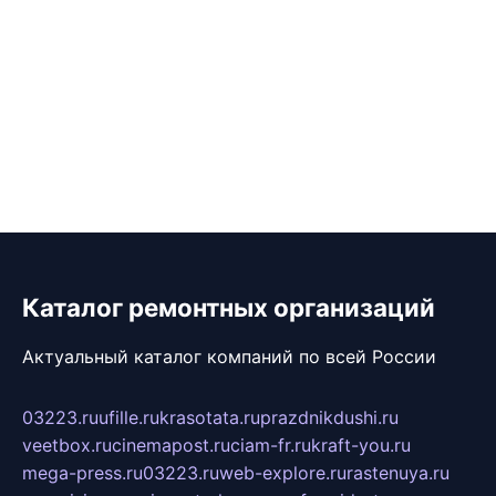
Каталог ремонтных организаций
Актуальный каталог компаний по всей России
03223.ru
ufille.ru
krasotata.ru
prazdnikdushi.ru
veetbox.ru
cinemapost.ru
ciam-fr.ru
kraft-you.ru
mega-press.ru
03223.ru
web-explore.ru
rastenuya.ru