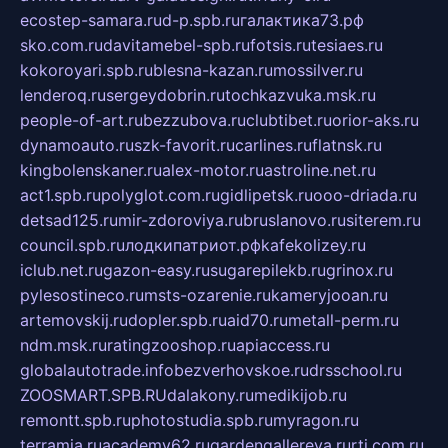
ecostep-samara.ru
d-p.spb.ru
галактика73.рф
sko.com.ru
davitamebel-spb.ru
fotsis.ru
tesiaes.ru
kokoroyari.spb.ru
blesna-kazan.ru
mossilver.ru
lenderoq.ru
sergeydobrin.ru
tochkazvuka.msk.ru
people-of-art.ru
bezzubova.ru
clubtibet.ru
orior-aks.ru
dynamoauto.ru
szk-favorit.ru
carlines.ru
flatnsk.ru
kingbolenskaner.ru
alex-motor.ru
astroline.net.ru
act1.spb.ru
polyglot.com.ru
gidlipetsk.ru
ooo-driada.ru
detsad125.ru
mir-zdoroviya.ru
bruslanovo.ru
siterem.ru
council.spb.ru
лодкипатриот.рф
kafekolizey.ru
iclub.net.ru
gazon-easy.ru
sugarepilekb.ru
grinox.ru
pylesostineco.ru
msts-ozarenie.ru
kameryjooan.ru
artemovskij.ru
dopler.spb.ru
aid70.ru
metall-perm.ru
ndm.msk.ru
ratingzooshop.ru
apiaccess.ru
globalautotrade.info
bezverhovskoe.ru
drsschool.ru
ZOOSMART.SPB.RU
dalakony.ru
medikijob.ru
remontt.spb.ru
photostudia.spb.ru
myragon.ru
terramia.ru
academy62.ru
gardengallereya.ru
rti.com.ru