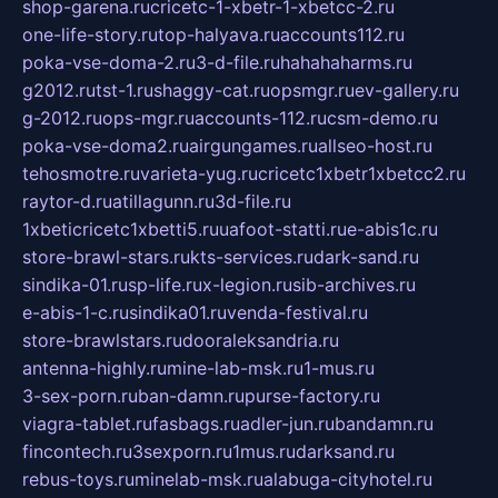
shop-garena.ru
cricetc-1-xbetr-1-xbetcc-2.ru
one-life-story.ru
top-halyava.ru
accounts112.ru
poka-vse-doma-2.ru
3-d-file.ru
hahahaharms.ru
g2012.ru
tst-1.ru
shaggy-cat.ru
opsmgr.ru
ev-gallery.ru
g-2012.ru
ops-mgr.ru
accounts-112.ru
csm-demo.ru
poka-vse-doma2.ru
airgungames.ru
allseo-host.ru
tehosmotre.ru
varieta-yug.ru
cricetc1xbetr1xbetcc2.ru
raytor-d.ru
atillagunn.ru
3d-file.ru
1xbeticricetc1xbetti5.ru
uafoot-statti.ru
e-abis1c.ru
store-brawl-stars.ru
kts-services.ru
dark-sand.ru
sindika-01.ru
sp-life.ru
x-legion.ru
sib-archives.ru
e-abis-1-c.ru
sindika01.ru
venda-festival.ru
store-brawlstars.ru
dooraleksandria.ru
antenna-highly.ru
mine-lab-msk.ru
1-mus.ru
3-sex-porn.ru
ban-damn.ru
purse-factory.ru
viagra-tablet.ru
fasbags.ru
adler-jun.ru
bandamn.ru
fincontech.ru
3sexporn.ru
1mus.ru
darksand.ru
rebus-toys.ru
minelab-msk.ru
alabuga-cityhotel.ru