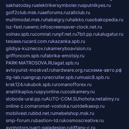
sakhatoday.ru
elektrikersymboler.ru
sputnikyes.ru
golf2club.msk.ru
aeforums.ru
zallclub.ru
multimodal.msk.ru
habaigry.ru
haikko.ru
sobakopedia.ru
isz-fest.ru
ewnc.info
screensaver-clock.net.ru
volnav.spb.ru
comnat.ru
npf.net.ru
7bit.pp.ru
kalugatur.ru
tesiaes.ru
card.com.ru
kazanka.spb.ru
gildiya-kuznecov.ru
kameryboavision.ru
griffoncom.spb.ru
fabrika-emotsiy.ru
PARK-MATROSOVA.RU
agat.spb.ru
avtoyurist-moskva1.ru
hardware.org.ru
схема-авто.рф
dg-lab.ru
angrup.ru
recruiter.spb.ru
music8.spb.ru
krsk124.ru
kubok.spb.ru
romanofforex.ru
analitikaplus.ru
spyonline.ru
zosikamery.ru
sloboda-ural.pp.ru
AUTO-COM.SU
hohota.net
alimy.ru
online-z.com
aromat-vostoka.ru
otdelkaexp.ru
mobilvest.ru
bbd.net.ru
mebelshop.msk.ru
smp-forum.ru
bastion-td.ru
kosmoscreative.ru
avrmotors.ru
art-galadesign.ru
tiffany-c.ru