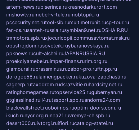
artem-news.ru
biserinca.ru
krasnodarkurort.com
imshowtv.ru
mebel-v-tule.ru
mobtopik.ru
pcsecurity.net.ru
tool-sib.ru
multimetrunit.ru
sp-tour.ru
fan-cs.ru
santeh-russia.ru
symbian9.net.ru
DSHAIR.RU
tmmotors.spb.ru
xjocuricopii.com
musavtomat.msk.ru
obustrojdom.ru
sovetcik.ru
ybaranovskaya.ru
ppknews.ru
cult-alshei.ru
JAPANRUSSIA.RU
proekciyamebel.ru
imper-finans.ru
rim.org.ru
glamourai.ru
brassminus.ru
zabor-pro.ru
ftn.pp.ru
dorogoe58.ru
laimengpacker.ru
kuzova-zapchasti.ru
sageerp.ru
taxodrom.ru
dsrazvitie.ru
hardcity.net.ru
ratinghomegames.ru
topservice25.ru
gubernyan.ru
gtglasslined.ru
ii4.ru
tssport.spb.ru
andorra24.com
blackwallstreet.ru
oboimos.ru
optim-doors.com.ru
ikuch.ru
nycr.org.ru
npa21.ru
vremya-ch.spb.ru
desert000.ru
ivtorgi.ru
ifiori.ru
catalog-statei.ru
dcv.org.ru
spetsmaster174.ru
ipkameryhiseeu.ru
dum26.ru
ruspol.spb.ru
fr-opendp.ru
kam-solnyshko.ru