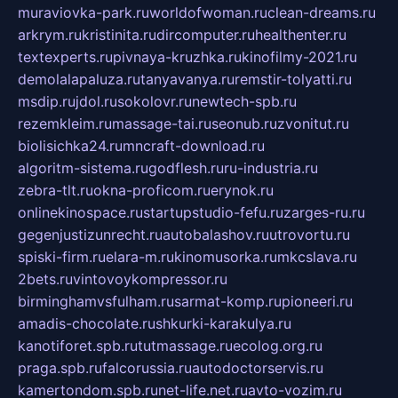
muraviovka-park.ru
worldofwoman.ru
clean-dreams.ru
arkrym.ru
kristinita.ru
dircomputer.ru
healthenter.ru
textexperts.ru
pivnaya-kruzhka.ru
kinofilmy-2021.ru
demolalapaluza.ru
tanyavanya.ru
remstir-tolyatti.ru
msdip.ru
jdol.ru
sokolovr.ru
newtech-spb.ru
rezemkleim.ru
massage-tai.ru
seonub.ru
zvonitut.ru
biolisichka24.ru
mncraft-download.ru
algoritm-sistema.ru
godflesh.ru
ru-industria.ru
zebra-tlt.ru
okna-proficom.ru
erynok.ru
onlinekinospace.ru
startupstudio-fefu.ru
zarges-ru.ru
gegenjustizunrecht.ru
autobalashov.ru
utrovortu.ru
spiski-firm.ru
elara-m.ru
kinomusorka.ru
mkcslava.ru
2bets.ru
vintovoykompressor.ru
birminghamvsfulham.ru
sarmat-komp.ru
pioneeri.ru
amadis-chocolate.ru
shkurki-karakulya.ru
kanotiforet.spb.ru
tutmassage.ru
ecolog.org.ru
praga.spb.ru
falcorussia.ru
autodoctorservis.ru
kamertondom.spb.ru
net-life.net.ru
avto-vozim.ru