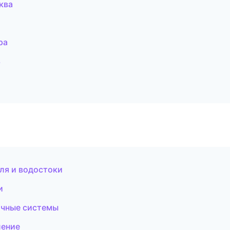
ква
ра
ь
ля и водостоки
и
очные системы
ление