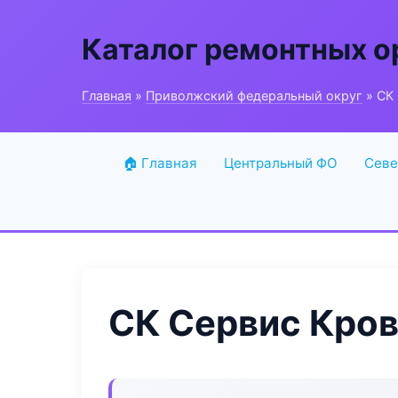
Каталог ремонтных о
Главная
»
Приволжский федеральный округ
» СК
🏠 Главная
Центральный ФО
Севе
СК Сервис Кро