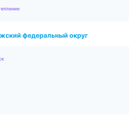
тепление
лжский федеральный округ
ск