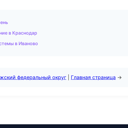
мень
ние в Краснодар
стемы в Иваново
лжский федеральный округ
|
Главная страница
→