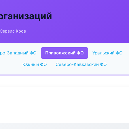
рганизаций
 Сервис Кров
ро-Западный ФО
Приволжский ФО
Уральский ФО
Южный ФО
Северо-Кавказский ФО
в