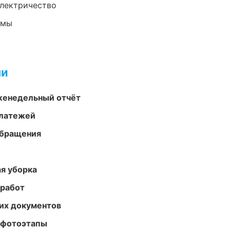
электричество
емы
ми
женедельный отчёт
платежей
обращения
ая уборка
 работ
их документов
 фотоэтапы